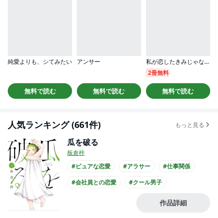
純愛よりも、シてみたい
アンサー
私が恋したきみじゃない（分冊版）
2冊無料
無料で読む
無料で読む
無料で読む
人気ランキング (661件)
もっと見る
瓜を破る
板倉梓
#ピュアな恋愛
#アラサー
#仕事関係
#会社員との恋愛
#クール男子
#主人公が30代女性
#主人公が会社員
作品詳細
#黒髪男子