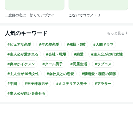
二度目の恋は、甘くてアブナイ
こないでコウノトリ
人気のキーワード
もっと見る
#ピュアな恋愛
#年の差恋愛
#俺様・S彼
#人間ドラマ
#主人公が愛される
#会社・職場
#純愛
#主人公が20代女性
#爽やかイケメン
#クール男子
#同居生活
#ラブコメ
#主人公が10代女性
#会社員との恋愛
#禁断愛・秘密の関係
#学園
#王子様系男子
#ミステリアス男子
#アラサー
#主人公が想いを寄せる