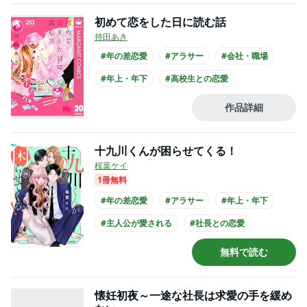
初めて恋をした日に読む話
持田あき
#年の差恋愛
#アラサー
#会社・職場
#年上・年下
#高校生との恋愛
#ひねくれ男子
#クール男子
作品詳細
#主人公が30代女性
#主人公が先生
#制服
十九川くんが困らせてくる！
桜葉ケイ
1冊無料
#年の差恋愛
#アラサー
#年上・年下
#主人公が愛される
#社長との恋愛
#爽やかイケメン
#主人公が20代女性
無料で読む
#主人公が会社員
#黒髪男子
懐妊初夜～一途な社長は求愛の手を緩め