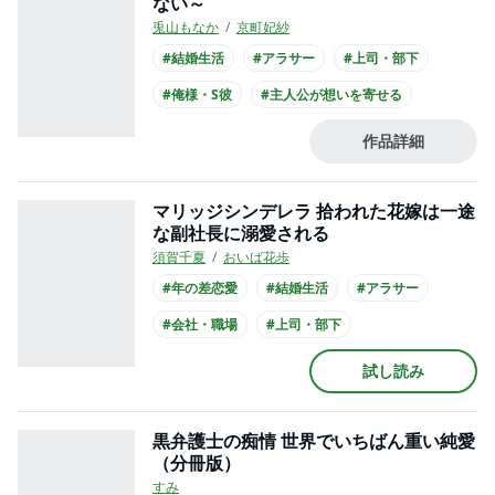
ない～
兎山もなか
京町妃紗
#結婚生活
#アラサー
#上司・部下
#俺様・S彼
#主人公が想いを寄せる
#社長との恋愛
#王子様系男子
作品詳細
#主人公が30代女性
#主人公が会社員
#スーツ
マリッジシンデレラ 拾われた花嫁は一途
な副社長に溺愛される
須賀千夏
おいば花歩
#年の差恋愛
#結婚生活
#アラサー
#会社・職場
#上司・部下
#主人公が愛される
#社長との恋愛
試し読み
#主人公が20代女性
#主人公が会社員
#スーツ
黒弁護士の痴情 世界でいちばん重い純愛
（分冊版）
すみ