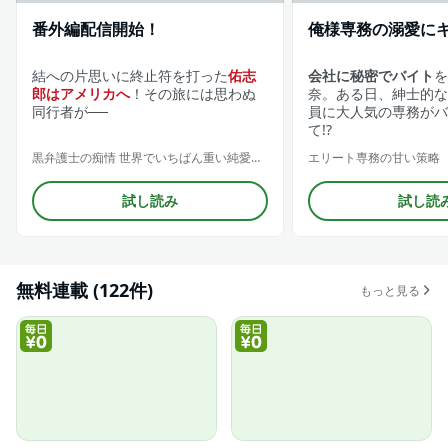
番外編配信開始！
俺様専務の溺愛に
結への片思いに終止符を打った
佑志
会社に秘密でバイト
を
郎はアメリカへ
！その旅には思わぬ
奈。ある日、紳士的な
同行者が──
員に大人気の専務がバ
て!?
黒弁護士の痴情 世界でいちばん重い純愛（分冊版）
エリート専務の甘い策略
試し読み
試し読
無料連載 (122件)
もっと見る