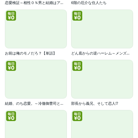
恋愛検証～相性０％男と結婚はアリ？【電子単行本版】
6階の厄介な住人たち
お前は俺のモノだろ？【単話】
どん底からの逆ハーレム～メンズコスメ企画部に異動ですか！？～
結婚、のち恋愛。～冷徹御曹司と身代わり結婚～
部長から義兄、そして恋人!?