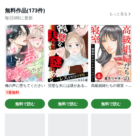
無料作品(173件)
もっと見る
毎日0時に更新
俺の声に堕ちてください
完璧な夫には謎がある～レス4年目の事情～
高級娼婦たちの寝室 ～闇聖母スカウトキャラバン～（分冊版）
1冊無料
無料で読む
無料で読む
無料で読む