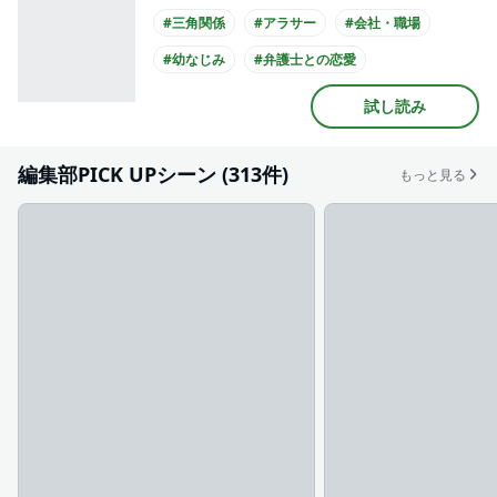
#三角関係
#アラサー
#会社・職場
#幼なじみ
#弁護士との恋愛
#ミステリアス男子
#クール男子
試し読み
#主人公が20代女性
#主人公が会社員
#スーツ
編集部PICK UPシーン (313件)
もっと見る