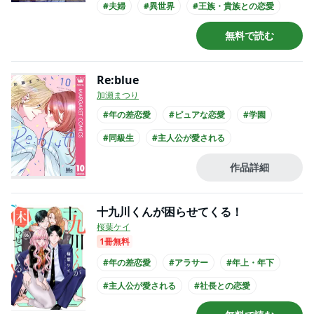
#夫婦
#異世界
#王族・貴族との恋愛
#爽やかイケメン
#主人公が10代女性
無料で読む
#コミカライズ化
Re:blue
加瀬まつり
#年の差恋愛
#ピュアな恋愛
#学園
#同級生
#主人公が愛される
#高校生との恋愛
#爽やかイケメン
作品詳細
#犬系男子
#主人公が20代女性
#主人公が高校生
十九川くんが困らせてくる！
桜葉ケイ
1冊無料
#年の差恋愛
#アラサー
#年上・年下
#主人公が愛される
#社長との恋愛
#爽やかイケメン
#主人公が20代女性