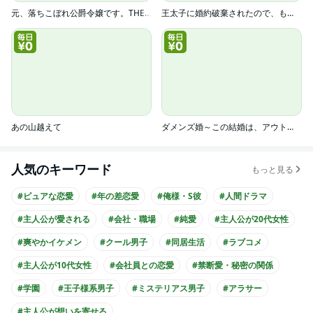
元、落ちこぼれ公爵令嬢です。THE COMIC
王太子に婚約破棄されたので、もうバカのふりはやめようと思います
あの山越えて
ダメンズ婚～この結婚は、アウトですか？～
人気のキーワード
もっと見る
#ピュアな恋愛
#年の差恋愛
#俺様・S彼
#人間ドラマ
#主人公が愛される
#会社・職場
#純愛
#主人公が20代女性
#爽やかイケメン
#クール男子
#同居生活
#ラブコメ
#主人公が10代女性
#会社員との恋愛
#禁断愛・秘密の関係
#学園
#王子様系男子
#ミステリアス男子
#アラサー
#主人公が想いを寄せる