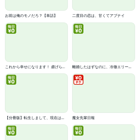
お前は俺のモノだろ？【単話】
二度目の恋は、甘くてアブナイ
これから幸せになります！ 虐げられ令嬢ですが敵対国の公爵様に何故か溺愛されてます（分冊版）
離婚したはずなのに、冷徹エリート御曹司に容赦なく溺愛されています
【分冊版】転生しまして、現在は侍女でございます。
魔女先輩日報