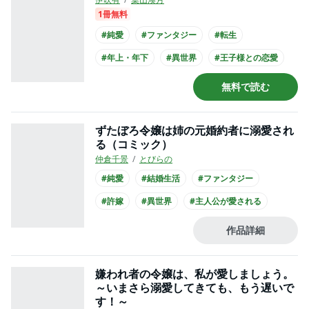
1冊無料
#純愛
#ファンタジー
#転生
#年上・年下
#異世界
#王子様との恋愛
#ミステリアス男子
#主人公が10代女性
無料で読む
#長身男子
ずたぼろ令嬢は姉の元婚約者に溺愛され
る（コミック）
仲倉千景
とびらの
#純愛
#結婚生活
#ファンタジー
#許嫁
#異世界
#主人公が愛される
#王族・貴族との恋愛
#犬系男子
作品詳細
#主人公が10代女性
#長身男子
嫌われ者の令嬢は、私が愛しましょう。
～いまさら溺愛してきても、もう遅いで
す！～