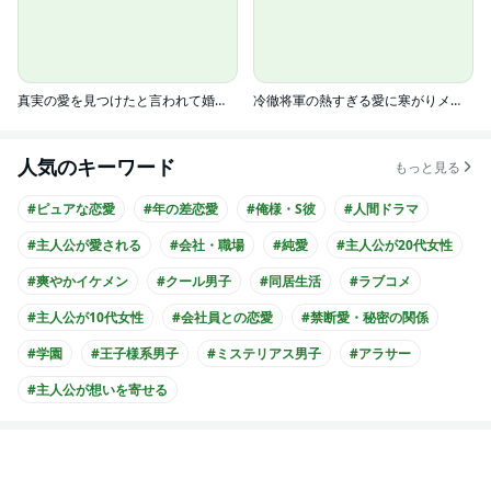
真実の愛を見つけたと言われて婚約破棄されたので、復縁を迫られても今さらもう遅いです！(コミック)
冷徹将軍の熱すぎる愛に寒がりメイドは戸惑い中
人気のキーワード
もっと見る
#ピュアな恋愛
#年の差恋愛
#俺様・S彼
#人間ドラマ
#主人公が愛される
#会社・職場
#純愛
#主人公が20代女性
#爽やかイケメン
#クール男子
#同居生活
#ラブコメ
#主人公が10代女性
#会社員との恋愛
#禁断愛・秘密の関係
#学園
#王子様系男子
#ミステリアス男子
#アラサー
#主人公が想いを寄せる