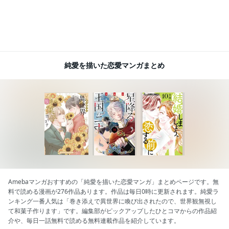
純愛を描いた恋愛マンガまとめ
Amebaマンガおすすめの「純愛を描いた恋愛マンガ」まとめページです。無
料で読める漫画が276作品あります。作品は毎日0時に更新されます。純愛ラ
ンキング一番人気は「巻き添えで異世界に喚び出されたので、世界観無視し
て和菓子作ります」です。編集部がピックアップしたひとコマからの作品紹
介や、毎日一話無料で読める無料連載作品を紹介しています。