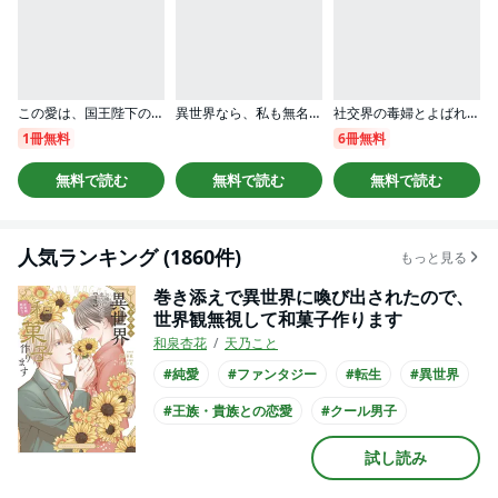
この愛は、国王陛下のご命令じゃない ～おひとりさま希望の令嬢ですが、不仲な騎士が離してくれません！～
異世界なら、私も無名の有名画家
社交界の毒婦とよばれる私～素敵な辺境伯令息に腕を折られたので、責任とってもらいます～［ばら売り］
1冊無料
6冊無料
無料で読む
無料で読む
無料で読む
人気ランキング (1860件)
もっと見る
巻き添えで異世界に喚び出されたので、
世界観無視して和菓子作ります
和泉杏花
天乃こと
#純愛
#ファンタジー
#転生
#異世界
#王族・貴族との恋愛
#クール男子
試し読み