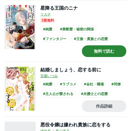
星降る王国のニナ
リカチ
3冊無料
#純愛
#禁断愛・秘密の関係
#ファンタジー
#王族・貴族との恋愛
#ミステリアス男子
#クール男子
無料で読む
#主人公が10代女性
#長身男子
#黒髪男子
結婚しましょう、恋する前に
宮園いづみ
#純愛
#ラブコメ
#会社・職場
#同僚
#主人公が愛される
#弁護士との恋愛
#クール男子
#主人公が会社員
#スーツ
作品詳細
悪役令嬢は嫌われ貴族に恋をする
伊吹有
葉山湊月