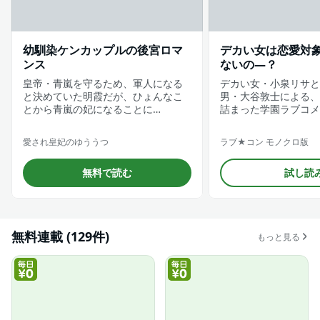
幼馴染ケンカップルの後宮ロマ
デカい女は恋愛対
ンス
ないの―？
皇帝・青嵐を守るため、軍人になる
デカい女・小泉リサと
と決めていた明霞だが、ひょんなこ
男・大谷敦士による、
とから青嵐の妃になることに…
詰まった学園ラブコメ
愛され皇妃のゆううつ
ラブ★コン モノクロ版
無料で読む
試し読
無料連載 (129件)
もっと見る