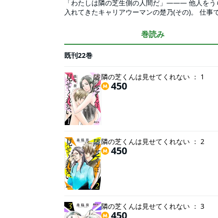
「わたしは隣の芝生側の人間だ」――― 他人を
入れてきたキャリアウーマンの楚乃(その)。 仕事
し、そろそろプロポーズも秒読みかと思われたが
の中、古びたアパートに引っ越した楚乃だったが
巻読み
れていた行為に、彼女は次第に隣の部屋を覗くこ
リアス男子が織りなす大人のラブストーリー。
既刊22巻
隣の芝くんは見せてくれない ： 1
450
隣の芝くんは見せてくれない ： 2
450
隣の芝くんは見せてくれない ： 3
450