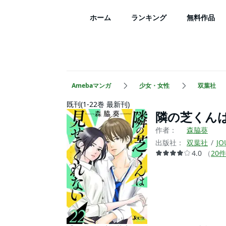
ホーム
ランキング
無料作品
Amebaマンガ
少女・女性
双葉社
既刊(1-22巻 最新刊)
隣の芝くん
作者：
森脇葵
出版社：
双葉社
JO
4.0
（
20
件