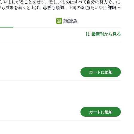
うらやましがることをせず、欲しいものはすべて自分の努力で手に
でも成果を着々と上げ、恋愛も順調。上司の秦也(たいや)と同棲
詳細
、その幸せな日々は、突如「あること」によって崩れ去る。 失意
、その部屋には隣の部屋が丸見えの穴が開いていた。そこで行わ
話読み
とに夢中になっていき―――。 強がりキャリアウーマンとミステ
最新刊から見る
カートに追加
カートに追加