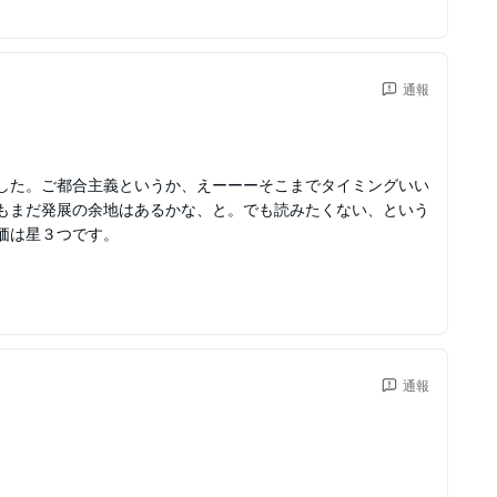
通報
した。ご都合主義というか、えーーーそこまでタイミングいい
もまだ発展の余地はあるかな、と。でも読みたくない、という
価は星３つです。
通報
。