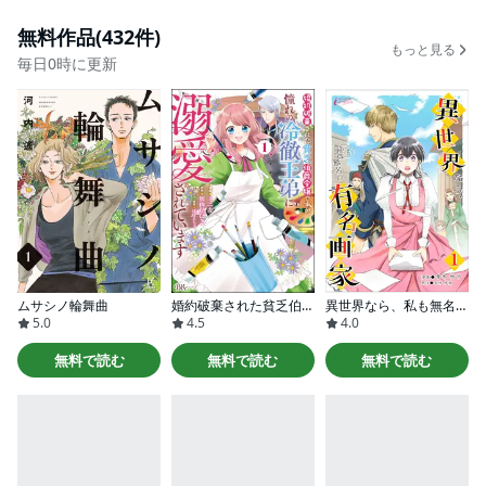
無料作品(432件)
もっと見る
毎日0時に更新
ムサシノ輪舞曲
婚約破棄された貧乏伯爵令嬢ですが、憧れの冷徹王弟に溺愛されています コミック版
異世界なら、私も無名の有名画家
5.0
4.5
4.0
無料で読む
無料で読む
無料で読む