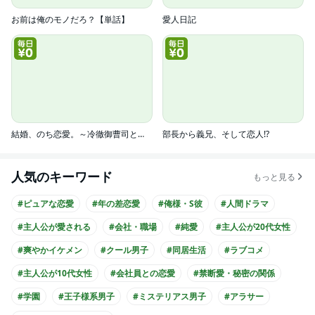
お前は俺のモノだろ？【単話】
愛人日記
結婚、のち恋愛。～冷徹御曹司と身代わり結婚～
部長から義兄、そして恋人!?
人気のキーワード
もっと見る
#ピュアな恋愛
#年の差恋愛
#俺様・S彼
#人間ドラマ
#主人公が愛される
#会社・職場
#純愛
#主人公が20代女性
#爽やかイケメン
#クール男子
#同居生活
#ラブコメ
#主人公が10代女性
#会社員との恋愛
#禁断愛・秘密の関係
#学園
#王子様系男子
#ミステリアス男子
#アラサー