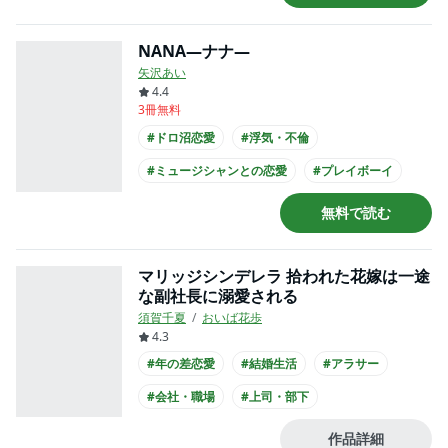
#主人公が会社員
#黒髪男子
NANA―ナナ―
矢沢あい
4.4
3冊無料
#ドロ沼恋愛
#浮気・不倫
#ミュージシャンとの恋愛
#プレイボーイ
#犬系男子
#小学館漫画賞
無料で読む
#このマンガがすごい
#俺マン
#主人公が20代女性
#長身男子
マリッジシンデレラ 拾われた花嫁は一途
な副社長に溺愛される
須賀千夏
おいば花歩
4.3
#年の差恋愛
#結婚生活
#アラサー
#会社・職場
#上司・部下
#主人公が愛される
#社長との恋愛
作品詳細