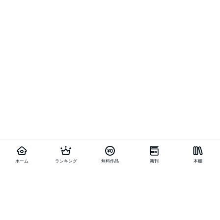
ホーム
ランキング
無料作品
新刊
本棚