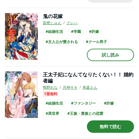
#主人公が10代女性
#長身男子
鬼の花嫁
富樫じゅん
クレハ
#結婚生活
#学園
#許嫁
#主人公が愛される
#クール男子
#主人公が10代女性
#主人公が高校生
試し読み
#妖怪との恋愛
#黒髪男子
#スーツ
王太子妃になんてなりたくない！！ 婚約
者編
鴨野れな
月神サキ
蔦森えん
1冊無料
#結婚生活
#ファンタジー
#許嫁
#異世界
#王族・貴族との恋愛
#王子様系男子
#コミカライズ化
無料で読む