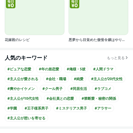
花嫁殿のレシピ
悪夢から目覚めた傲慢令嬢はやり直しを模索中(コミック)
人気のキーワード
もっと見る
#ピュアな恋愛
#年の差恋愛
#俺様・S彼
#人間ドラマ
#主人公が愛される
#会社・職場
#純愛
#主人公が20代女性
#爽やかイケメン
#クール男子
#同居生活
#ラブコメ
#主人公が10代女性
#会社員との恋愛
#禁断愛・秘密の関係
#学園
#王子様系男子
#ミステリアス男子
#アラサー
#主人公が想いを寄せる