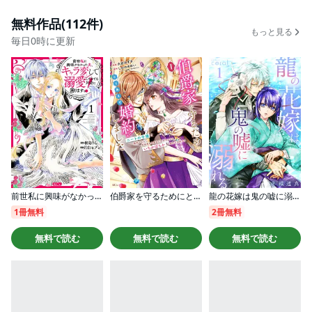
無料作品(112件)
もっと見る
毎日0時に更新
前世私に興味がなかった夫、キャラ変して溺愛してきても対応に困りますっ！
伯爵家を守るためにとりあえず婚約しました ニートの令嬢は醜聞をはらし意地悪な侯爵家に対抗するためいちかばちかの婚約を決断する
龍の花嫁は鬼の嘘に溺れる
1冊無料
2冊無料
無料で読む
無料で読む
無料で読む