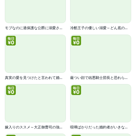
モブなのに過保護な公爵に溺愛されています【単行本版】
冷酷王子の優しい溺愛～どん底の私を拾ってくれたのは有名な御曹司でした～
真実の愛を見つけたと言われて婚約破棄されたので、復縁を迫られても今さらもう遅いです！(コミック)
厳つい顔で凶悪騎士団長と恐れられる公爵様の最後の婚活相手は社交界の幻の花でした(コミック)
嫁入りのススメ～大正御曹司の強引な求婚～
喧嘩ばかりだった婚約者がいきなり溺愛してきます