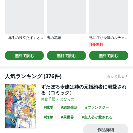
「赤毛の役立たず」とクビになった魔力なしの魔女ですが、「薬草の知識がハンパない！」と王立研究所に即採用されました。[ばら売り]
鬼の花嫁
死に戻り令嬢のルチェッタ
1冊無料
無料で読む
無料で読む
無料で読む
人気ランキング (376件)
もっと見る
ずたぼろ令嬢は姉の元婚約者に溺愛され
る（コミック）
仲倉千景
とびらの
#純愛
#結婚生活
#ファンタジー
#許嫁
#異世界
#主人公が愛される
#王族・貴族との恋愛
#犬系男子
作品詳細