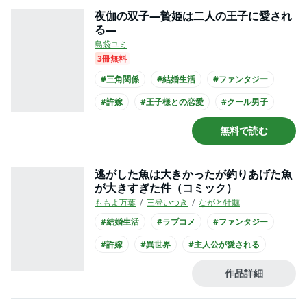
夜伽の双子―贄姫は二人の王子に愛され
る―
島袋ユミ
3冊無料
#三角関係
#結婚生活
#ファンタジー
#許嫁
#王子様との恋愛
#クール男子
#主人公が20代女性
無料で読む
逃がした魚は大きかったが釣りあげた魚
が大きすぎた件（コミック）
ももよ万葉
三登いつき
ながと牡蠣
#結婚生活
#ラブコメ
#ファンタジー
#許嫁
#異世界
#主人公が愛される
#王族・貴族との恋愛
#王子様系男子
作品詳細
#コミカライズ化