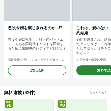
悪役令嬢を演じきれるのか…⁉
これは、愛のない
約結婚
悪役令嬢に転生し、唯一のバッドエ
婚約を破棄され、結婚
ンドである国崩壊イベントを回避す
たアレリラは、「冷徹
るために奮闘中のレティアだけど…？
として淡々と仕事をこ
れど…？
悪役令嬢を演じていますが推しが嫌ってくれません【合冊版】
試し読み
無料で読
無料連載 (42件)
もっと見る