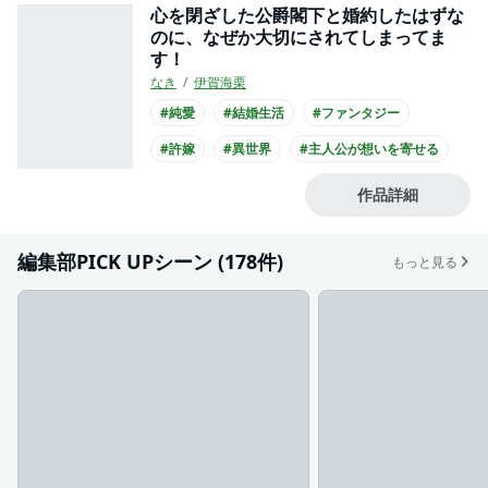
心を閉ざした公爵閣下と婚約したはずな
のに、なぜか大切にされてしまってま
す！
なき
伊賀海栗
#純愛
#結婚生活
#ファンタジー
#許嫁
#異世界
#主人公が想いを寄せる
#王族・貴族との恋愛
#ミステリアス男子
作品詳細
#クール男子
#コミカライズ化
編集部PICK UPシーン (178件)
もっと見る