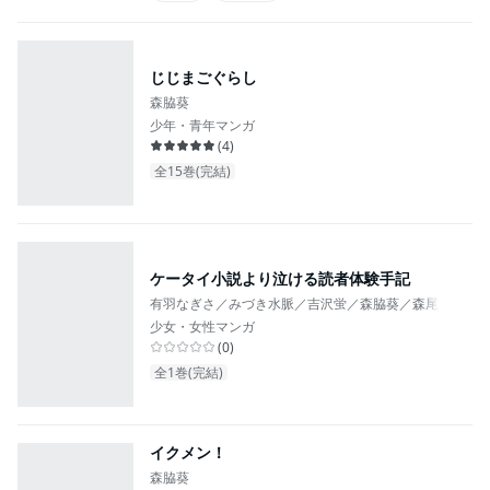
じじまごぐらし
森脇葵
少年・青年マンガ
(
4
)
全15巻(完結)
ケータイ小説より泣ける読者体験手記
有羽なぎさ／みづき水脈／吉沢蛍／森脇葵／森尾理奈／
少女・女性マンガ
(
0
)
全1巻(完結)
イクメン！
森脇葵