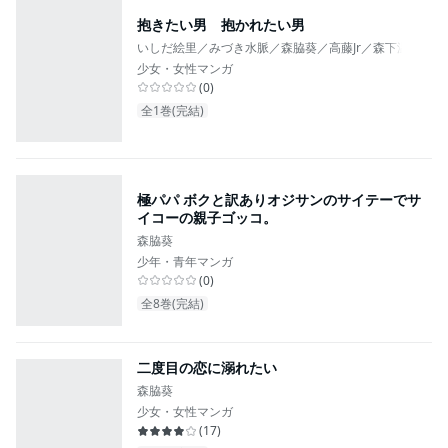
抱きたい男 抱かれたい男
いしだ絵里／みづき水脈／森脇葵／高藤Jr／森下温／有羽
少女・女性マンガ
(
0
)
全1巻(完結)
極パパ ボクと訳ありオジサンのサイテーでサ
イコーの親子ゴッコ。
森脇葵
少年・青年マンガ
(
0
)
全8巻(完結)
二度目の恋に溺れたい
森脇葵
少女・女性マンガ
(
17
)