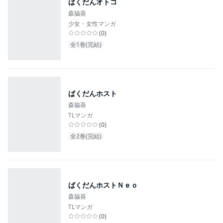
ばくだんオトコ
森脇葵
少女・女性マンガ
(
0
)
全1巻(完結)
ばくだんホスト
森脇葵
TLマンガ
(
0
)
全2巻(完結)
ばくだんホストＮｅｏ
森脇葵
TLマンガ
(
0
)