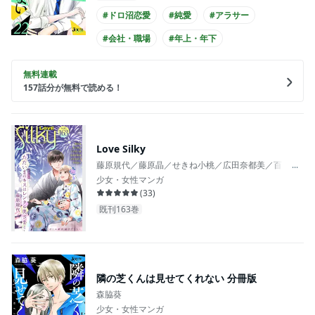
#ドロ沼恋愛
#純愛
#アラサー
#会社・職場
#年上・年下
#主人公が想いを寄せる
#社長との恋愛
無料連載
#犬系男子
#主人公が20代女性
157
話分が無料で読める！
#主人公が会社員
Love Silky
藤原規代／藤原晶／せきね小桃／広田奈都美／百田姿子
...
少女・女性マンガ
(
33
)
既刊163巻
隣の芝くんは見せてくれない 分冊版
森脇葵
少女・女性マンガ