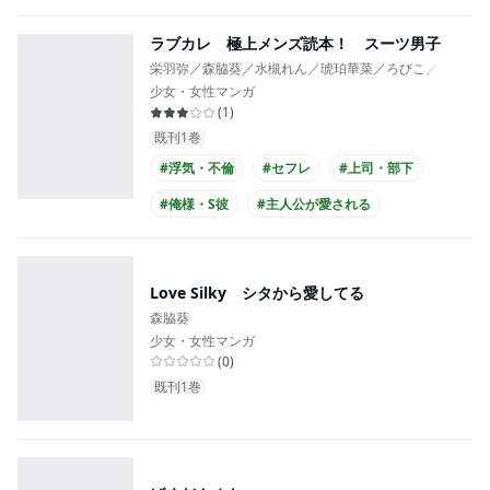
ラブカレ 極上メンズ読本！ スーツ男子
栄羽弥／森脇葵／水槻れん／琥珀華菜／ろびこ／みかわ
少女・女性マンガ
(
1
)
既刊1巻
#浮気・不倫
#セフレ
#上司・部下
#俺様・S彼
#主人公が愛される
#爽やかイケメン
#主人公が20代女性
#主人公がキャバ嬢
#短編集
Love Silky シタから愛してる
森脇葵
少女・女性マンガ
(
0
)
既刊1巻