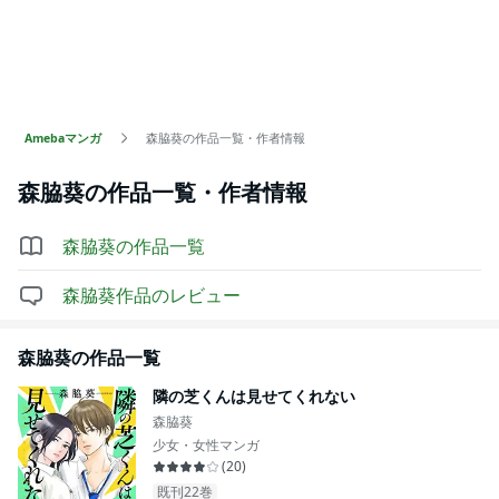
Amebaマンガ
森脇葵の作品一覧・作者情報
森脇葵
の作品一覧・作者情報
森脇葵
の作品一覧
森脇葵
作品のレビュー
森脇葵
の作品一覧
隣の芝くんは見せてくれない
森脇葵
少女・女性マンガ
(
20
)
既刊22巻