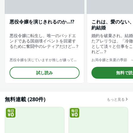
悪役令嬢を演じきれるのか…⁉
これは、愛のない
約結婚
悪役令嬢に転生し、唯一のバッドエ
婚約を破棄され、結婚
ンドである国崩壊イベントを回避す
たアレリラは、「冷徹
るために奮闘中のレティアだけど…？
として淡々と仕事をこ
れど…？
悪役令嬢を演じていますが推しが嫌ってくれません【合冊版】
試し読み
無料で読
無料連載 (280件)
もっと見る