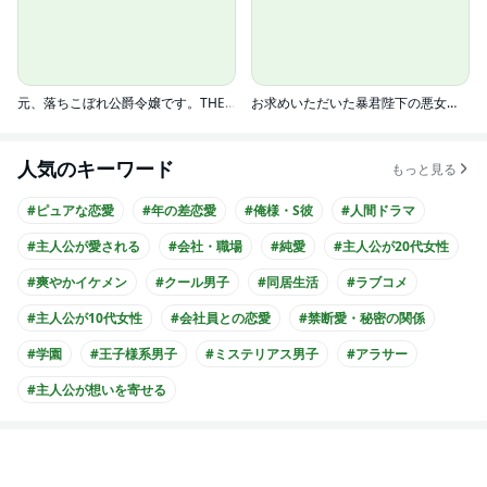
元、落ちこぼれ公爵令嬢です。THE COMIC
お求めいただいた暴君陛下の悪女です(コミック)
人気のキーワード
もっと見る
#ピュアな恋愛
#年の差恋愛
#俺様・S彼
#人間ドラマ
#主人公が愛される
#会社・職場
#純愛
#主人公が20代女性
#爽やかイケメン
#クール男子
#同居生活
#ラブコメ
#主人公が10代女性
#会社員との恋愛
#禁断愛・秘密の関係
#学園
#王子様系男子
#ミステリアス男子
#アラサー
#主人公が想いを寄せる