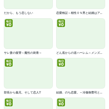
だから、もう恋しない
恋愛検証～相性０％男と結婚はアリ？【電子単行本版】
サレ妻の復讐～魔性の刺青～
どん底からの逆ハーレム～メンズコスメ企画部に異動ですか！？～
部長から義兄、そして恋人!?
結婚、のち恋愛。～冷徹御曹司と身代わり結婚～