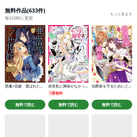
無料作品(633件)
もっと見る
毎日0時に更新
悪魔×花嫁 選ばれた娘はどっち？【単行本版】
前世私に興味がなかった夫、キャラ変して溺愛してきても対応に困りますっ！
伯爵家を守るためにとりあえず婚約しました ニートの令嬢は醜聞をはらし意地悪な侯爵家に対抗するためいちかばちかの婚約を決断する
1冊無料
無料で読む
無料で読む
無料で読む