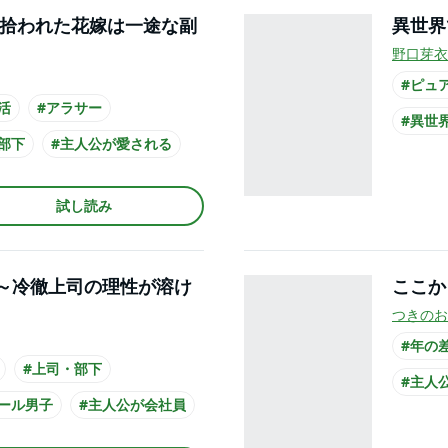
 拾われた花嫁は一途な副
異世界
野口芽衣
#ピュ
活
#アラサー
#異世
部下
#主人公が愛される
#クー
公が20代女性
#主人
試し読み
ーツ
～冷徹上司の理性が溶け
ここか
つきのお
#年の
#上司・部下
#主人
クール男子
#主人公が会社員
#ミス