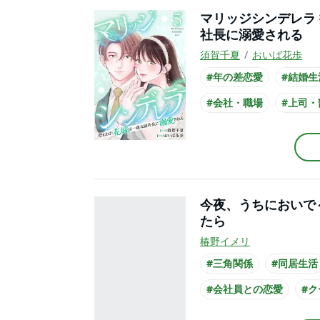
マリッジシンデレラ
社長に溺愛される
須賀千夏
おいば花歩
#年の差恋愛
#結婚生
#会社・職場
#上司・
#社長との恋愛
#主人
#主人公が会社員
#ス
今夜、うちにおいで
たら
椿野イメリ
#三角関係
#同居生活
#会社員との恋愛
#
#黒髪男子
#スーツ