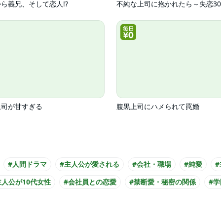
ら義兄、そして恋人!?
上司が甘すぎる
腹黒上司にハメられて罠婚
#人間ドラマ
#主人公が愛される
#会社・職場
#純愛
主人公が10代女性
#会社員との恋愛
#禁断愛・秘密の関係
#学