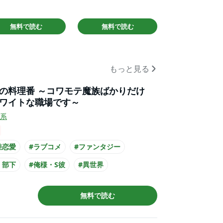
無料で読む
無料で読む
もっと見る
の料理番 ～コワモテ魔族ばかりだけ
ワイトな職場です～
系
差恋愛
#ラブコメ
#ファンタジー
・部下
#俺様・S彼
#異世界
公が想いを寄せる
#シェフとの恋愛
無料で読む
ル男子
#主人公が20代女性