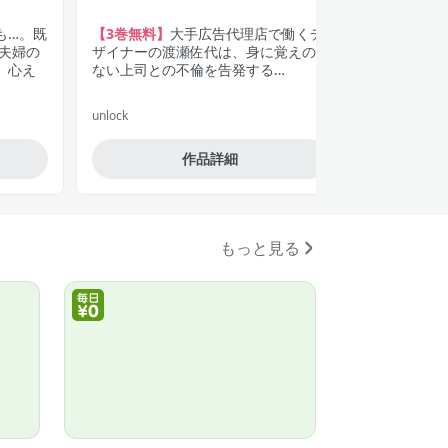
くなっち
も…。既
【3巻無料】
大手広告代理店で働くデ
「そのかわ
夫婦の
ザイナーの渡瀬佐代は、身に覚えの
たくない―
。心え
ない上司との不倫を告発する…
司×ウブで
ラブ
unlock
策士な上司は
作品詳細
もっと見る