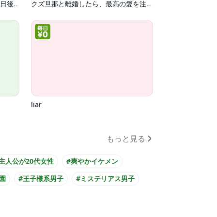
不純な上司に抱かれたら～失恋30日後の、誘惑
クズ旦那と離婚したら、最高の愛を注がれています
liar
もっと見る
#主人公が20代女性
#爽やかイケメン
園
#王子様系男子
#ミステリアス男子