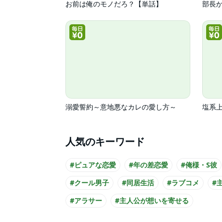
お前は俺のモノだろ？【単話】
部長か
溺愛誓約～意地悪なカレの愛し方～
塩系
人気のキーワード
#ピュアな恋愛
#年の差恋愛
#俺様・S彼
#クール男子
#同居生活
#ラブコメ
#
#アラサー
#主人公が想いを寄せる