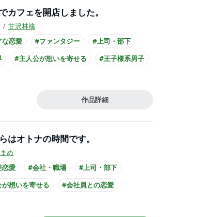
でカフェを開店しました。
甘沢林檎
アな恋愛
#ファンタジー
#上司・部下
界
#主人公が想いを寄せる
#王子様系男子
ル男子
#主人公が20代女性
公が会社員
#制服
作品詳細
らはオトナの時間です。
まめ
差恋愛
#会社・職場
#上司・部下
公が想いを寄せる
#会社員との恋愛
テリアス男子
#主人公が20代女性