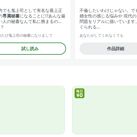
内でも鬼上司として有名な最上正
不倫したいわけじゃない。で
の
専属秘書
になることに!?あんな厳
婚女性の感じる悩みや 現代の
い人の秘書なんて私に務まるの…
問題をリアルに描いています
─？
ぐられる…
のたび鬼上司の秘書になりまして
あなたがしてくれなくても
試し読み
作品詳細