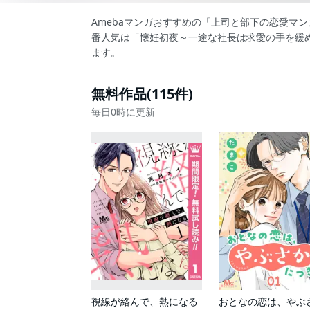
Amebaマンガおすすめの「上司と部下の恋愛マ
番人気は「懐妊初夜～一途な社長は求愛の手を緩
ます。
無料作品(115件)
毎日0時に更新
視線が絡んで、熱になる