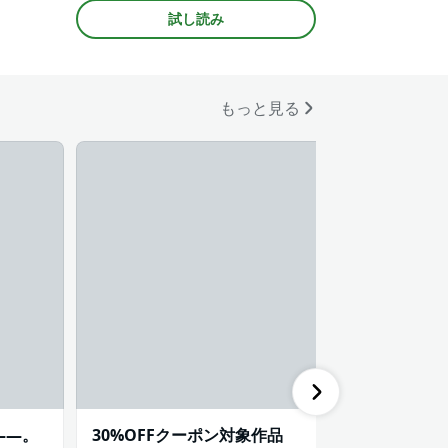
公が会社員
#長身男子
#黒髪男子
試し読み
もっと見る
――。
30%OFFクーポン対象作品
ときめき