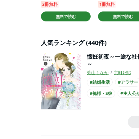
3冊無料
1冊無料
無料で読む
無料で読む
人気ランキング (440件)
懐妊初夜～一途な社
～
兎山もなか
京町妃紗
#結婚生活
#アラサー
#俺様・S彼
#主人公
#社長との恋愛
#王子
#主人公が30代女性