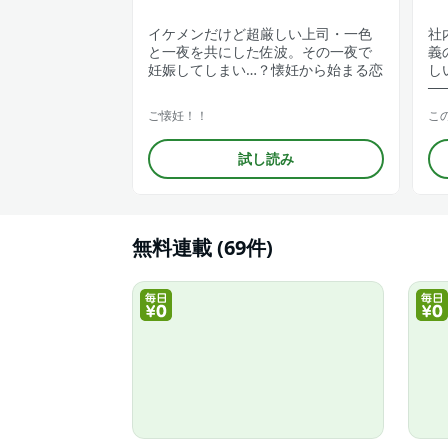
イケメンだけど超厳しい上司・一色
社
と一夜を共にした佐波。その一夜で
義
妊娠してしまい…？懐妊から始まる恋
し
─
ご懐妊！！
こ
試し読み
無料連載 (69件)