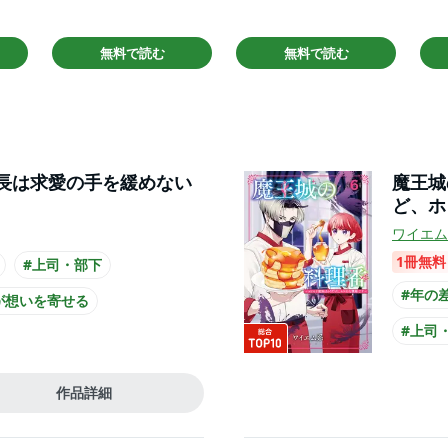
無料で読む
無料で読む
長は求愛の手を緩めない
魔王城
ど、ホ
ワイエム
1冊無料
#上司・部下
#年の
が想いを寄せる
#上司
様系男子
#主人
#主人公が会社員
#スーツ
作品詳細
#クー