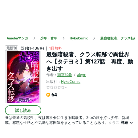
Amebaマンガ
少年・青年
HykeComic
最強暗殺者、クラス転移
既刊(1-136巻)
4冊無料
最新刊
最強暗殺者、クラス転移で異世界
へ【タテヨミ】第127話 再度、動
き出す
作者：
雨宮和希
akym
出版社：
HykeComic
-
64
試し読み
昼は普通の高校生、夜は裏社会に生きる暗殺者。2つの顔を持つ少年、新城
戒。寡黙な性格と不気味な雰囲気をまとっていることもあり、クラスメイト
詳細
からは嫌われていた。ある日、突如として新城とクラスメイトはまるごと異
世界に転移してしまった。そこは、剣と魔法の世界。混乱する生徒たちの前
に現れたレオノーラと名乗る女性が告げる。「貴方たちは魔王を倒すために