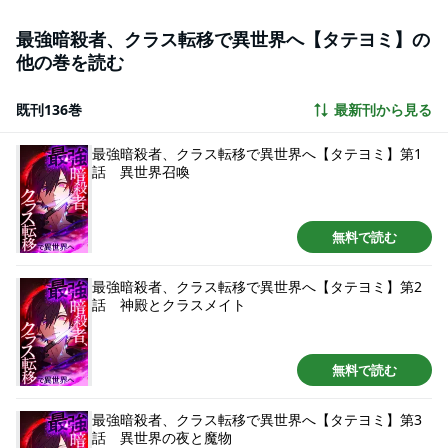
召喚された『勇者候補』です。どうか私たちを助けてください」レオノーラ
によってクラスメイトひとりひとりに特殊な能力『加護』が付与される。念
最強暗殺者、クラス転移で異世界へ【タテヨミ】の
動力や爆破など強力な『加護』が与えられる中、新城に与えられた『加護』
他の巻を読む
は鑑定。対象の詳細を知ることできるスキルだが、元よりクラスから孤立し
ていたこともあり、戦闘には役立たない無能なスキルだとクラスメイトから
馬鹿にされる。しかし、新城は暗殺者としての実力や冷静な状況判断で異世
既刊136巻
最新刊から見る
界でも暗躍していく――。
最強暗殺者、クラス転移で異世界へ【タテヨミ】第1
話 異世界召喚
無料で読む
最強暗殺者、クラス転移で異世界へ【タテヨミ】第2
話 神殿とクラスメイト
無料で読む
最強暗殺者、クラス転移で異世界へ【タテヨミ】第3
話 異世界の夜と魔物