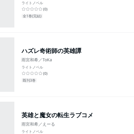
ライトノベル
(
0
)
全1巻(完結)
ハズレ奇術師の英雄譚
雨宮和希／ToKa
ライトノベル
(
0
)
既刊3巻
英雄と魔女の転生ラブコメ
雨宮和希／えーる
ライトノベル