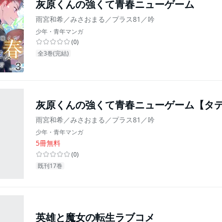
灰原くんの強くて青春ニューゲーム
雨宮和希／みさおまる／プラス81／吟
少年・青年マンガ
(
0
)
全3巻(完結)
灰原くんの強くて青春ニューゲーム【タ
雨宮和希／みさおまる／プラス81／吟
少年・青年マンガ
5冊無料
(
0
)
既刊17巻
英雄と魔女の転生ラブコメ