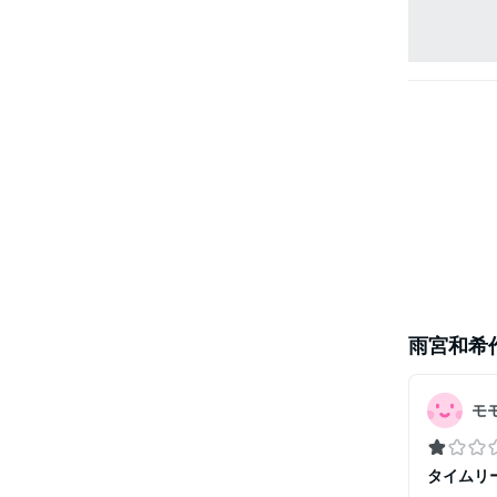
雨宮和希
モ
タイムリ