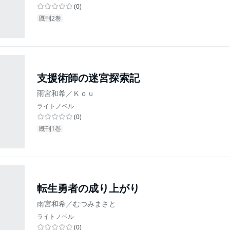
(
0
)
既刊2巻
支援術師の迷宮探索記
雨宮和希／Ｋｏｕ
ライトノベル
(
0
)
既刊1巻
転生勇者の成り上がり
雨宮和希／むつみまさと
ライトノベル
(
0
)