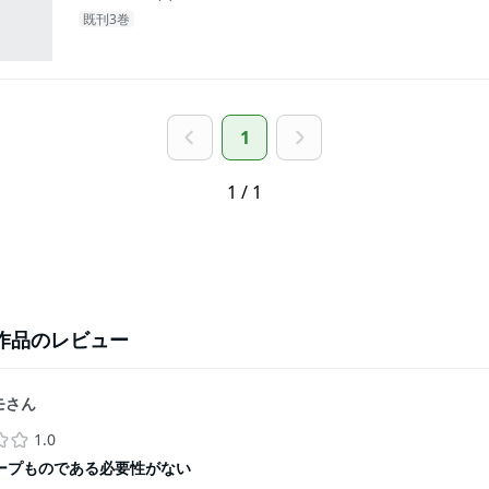
既刊3巻
1
1 / 1
作品のレビュー
モさん
1.0
ープものである必要性がない