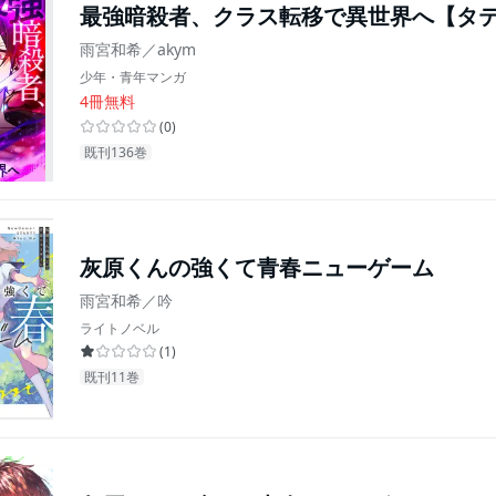
最強暗殺者、クラス転移で異世界へ【タ
雨宮和希／akym
少年・青年マンガ
4冊無料
(
0
)
既刊136巻
灰原くんの強くて青春ニューゲーム
雨宮和希／吟
ライトノベル
(
1
)
既刊11巻