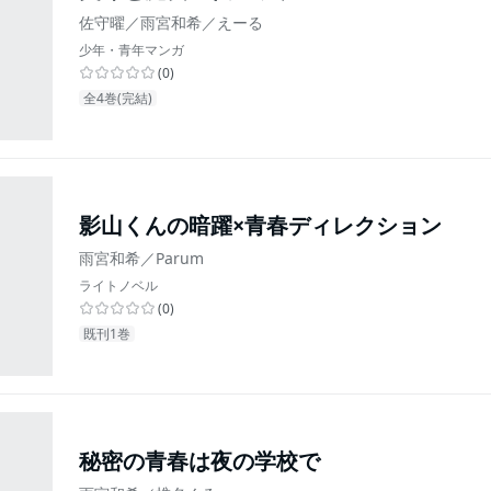
佐守曜／雨宮和希／えーる
少年・青年マンガ
(
0
)
全4巻(完結)
影山くんの暗躍×青春ディレクション
雨宮和希／Parum
ライトノベル
(
0
)
既刊1巻
秘密の青春は夜の学校で