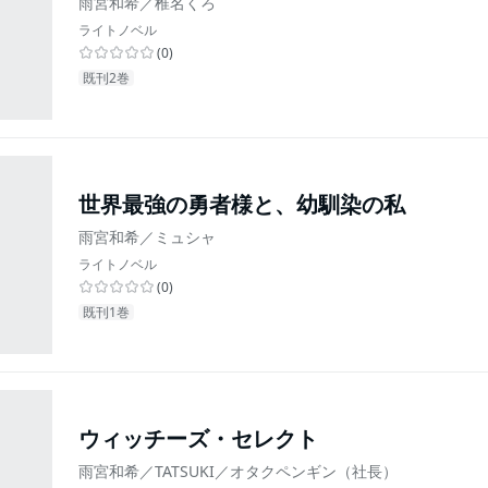
雨宮和希／椎名くろ
ライトノベル
(
0
)
既刊2巻
世界最強の勇者様と、幼馴染の私
雨宮和希／ミュシャ
ライトノベル
(
0
)
既刊1巻
ウィッチーズ・セレクト
雨宮和希／TATSUKI／オタクペンギン（社長）