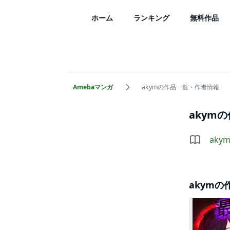
ホーム
ランキング
無料作品
Amebaマンガ
akymの作品一覧・作者情報
akym
の
aky
akym
の