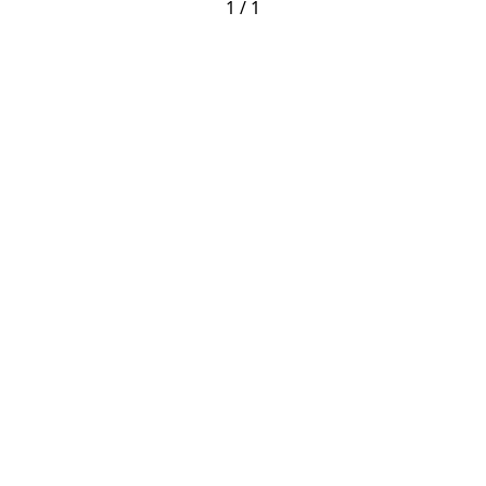
1 / 1