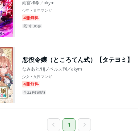
雨宮和希／akym
少年・青年マンガ
4冊無料
既刊136巻
悪役令嬢（ところてん式）【タテヨミ】
なみあと/HJノベルス刊／akym
少女・女性マンガ
4冊無料
全32巻(完結)
1