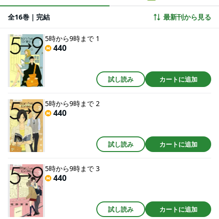
は、堅物のお坊様！？英会話教室を舞台に７人の男女が織りなす東京版 SEX
AND THE CITY！！
全16巻｜完結
最新刊から見る
5時から9時まで 1
440
試し読み
カートに追加
5時から9時まで 2
440
試し読み
カートに追加
5時から9時まで 3
440
試し読み
カートに追加