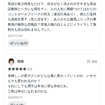
英語が多少得意なだけで、自分がなく流されやすすぎな英会
話教師とヘタレな商社マン、人の人生に難癖つけてばかりの
コントロールフリークの坊主（違法行為あり）、病んだ金持
ち高校生男子（見た目女子）、ありがちな腹黒ぶりっ子の事
務員の愉快な恋物語？登場人物のほとんどにイライラして無
料分も読み切れませんでした。
2021/11/03
いいね
(1)
桜桃
通報
5.0
束縛しぃの星川クンがどんな風に変わっていくのか、いやそ
もそも変われるのか？
それにしても潤子は本当に罪な存在だわ。
三島は幸せになれるのかな。
2020/05/12
いいね