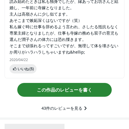
読み始めたときは私も独身でしたが、縁あってお坊さんと結
婚し、一年前に寺嫁となりました。
主人は高嶺さんに少し似てます。
あそこまで嫉妬深くはないですが（笑）
私も嫁ぐ時に仕事を辞めるよう言われ、さしたる抵抗もなく
専業主婦となりましたが、仕事も寺嫁の務めも双子の育児も
選んだ潤子さんの体力には恐れ慄きます。
そこまで頑張れるってすごいですが、無理して体を壊さない
か周りがハラハラしちゃいますね&hellip;
2020/04/22
いいね
(5)
この作品のレビューを書く
43
件のレビューを見る