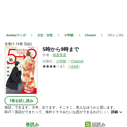
Amebaマンガ
少女・女性
小学館
Cheese!
5時から9時ま
全巻(1-16巻 完結)
5時から9時まで
作者：
相原実貴
出版社：
小学館
Cheese!
4.1
（
164
件
）
1巻を試し読み
英語、できます。大学、出てます。そこそこ、美人なほうかと思います。
BUT！英語ができたって、海外ドラマみたいな恋ができるわけじゃない。大
詳細
学出たって、恋の仕方はわからない。美人だって、好きな人と両思いになれ
るわけじゃない。…現実はいつだって厳しい！！夢は海外移住！海外赴任の
巻読み
話読み
商社マンと結婚して…なんて今時バブリーすぎる夢を描く潤子が出会ったの