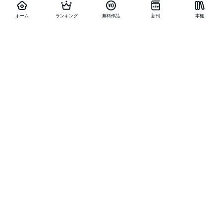
ホーム
ランキング
無料作品
新刊
本棚
他の作品を探す
メニュー
ランキング
新刊
キャンペーン
特集
SALE
編集部PICK UP
無料連載
無料作品