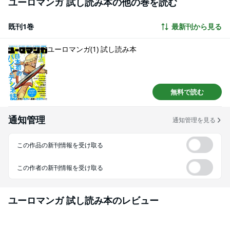
ユーロマンガ 試し読み本の他の巻を読む
以上お届けします！ バンド・デシネを初めて読む方にも、既にバンド・デシ
ネのファンという方にも満足して頂けるタイトルを徹底的に選びました。 鮮
やかな色彩のデジタルコミック誌「ユーロマンガ」を見逃しなく！
既刊1巻
最新刊から見る
ユーロマンガ(1) 試し読み本
無料で読む
通知管理
通知管理を見る
この作品の新刊情報を受け取る
この作者の新刊情報を受け取る
ユーロマンガ 試し読み本
のレビュー