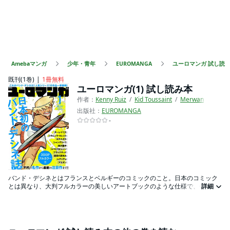
Amebaマンガ
少年・青年
EUROMANGA
ユーロマンガ 試し読
既刊(1巻)
1冊無料
ユーロマンガ(1) 試し読み本
作者：
Kenny Ruiz
Kid Toussaint
Merwan
Cyril 
出版社：
EUROMANGA
-
バンド・デシネとはフランスとベルギーのコミックのこと。日本のコミック
とは異なり、大判フルカラーの美しいアートブックのような仕様で、子供か
詳細
ら大人まで幅広い読者に愛されています。 『タンタンの冒険』やメビウスの
『アンカル』など、日本でも邦訳版が出版されていて、知られている作品は
ありますが、それはバンド・デシネのごく一部にすぎません。 まだ日本で知
られていないバンド・デシネの魅力をご紹介するため、新しい電子コミック
誌『ユーロマンガ』を創刊し、バンド・デシネの人気シリーズを毎号10作品