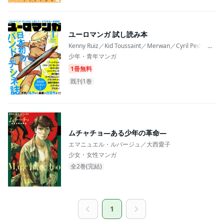
ユーロマンガ 試し読み本
Kenny Ruiz／Kid Toussaint／Merwan／Cyri
...
少年・青年マンガ
1冊無料
既刊1巻
ムチャチョ―ある少年の革命―
エマニュエル・ルパージュ／大西愛子
少女・女性マンガ
全2巻(完結)
1