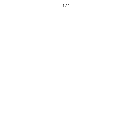
1 / 1