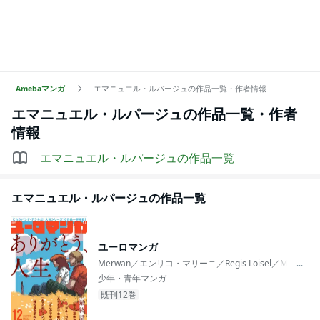
Amebaマンガ
エマニュエル・ルパージュの作品一覧・作者情報
エマニュエル・ルパージュ
の作品一覧・作者
情報
エマニュエル・ルパージュ
の作品一覧
エマニュエル・ルパージュ
の作品一覧
ユーロマンガ
Merwan／エンリコ・マリーニ／Regis Loisel／Manu Larcenet
...
少年・青年マンガ
既刊12巻