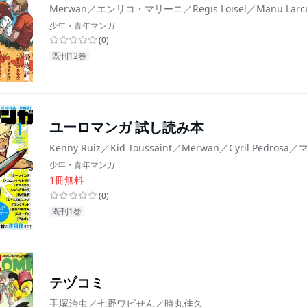
Merwan／エンリコ・マリーニ／Regis Loisel／Manu Larcenet／
少年・青年マンガ
(
0
)
既刊12巻
ユーロマンガ 試し読み本
Kenny Ruiz／Kid Toussaint／Merwan／Cyril
少年・青年マンガ
1冊無料
(
0
)
既刊1巻
テヅコミ
手塚治虫／七野ワビせん／時丸佳久