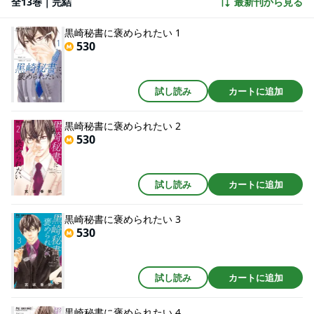
全13巻｜完結
最新刊から見る
その指導はいつだって、私のことを見てくれていて… ヤバい…私、恋も、仕
事も頑張っちゃいそう…です。 働く女子全てに 共感の新旋風を贈る ワーキン
グ・ラブ、開幕！
黒崎秘書に褒められたい 1
530
試し読み
カートに追加
黒崎秘書に褒められたい 2
530
試し読み
カートに追加
黒崎秘書に褒められたい 3
530
試し読み
カートに追加
黒崎秘書に褒められたい 4