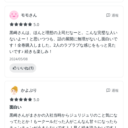
モモさん
通報
5.0
黒崎さんは、ほんと理想の上司だなーと。こんな完璧な人い
ないよー！と思いつつも、話の展開に無理がないし面白いで
す！全巻購入しました。2人のラブラブな感じをもっと見た
いです♪ 続きも楽しみ！
2024/05/08
いいね
(1)
かよぷり
通報
5.0
面白い
黒崎さんがまさかの入社当時からジュリジュリのこと気にな
ってたとか！もークールだった人がこんなん甘々になったら
キュンキュンが止まらないですよ！早く続き読みたいです！