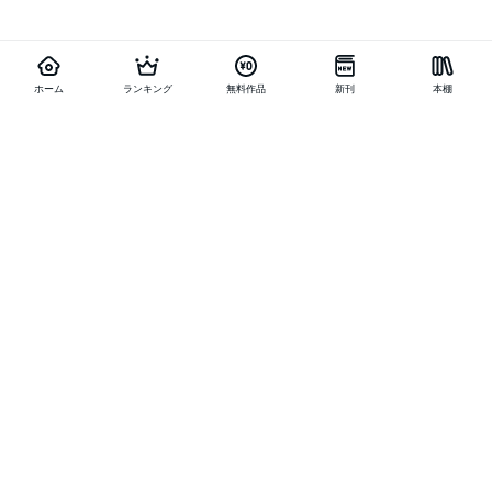
ホーム
ランキング
無料作品
新刊
本棚
他の作品を探す
メニュー
ランキング
新刊
キャンペーン
特集
SALE
編集部PICK UP