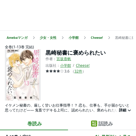
Amebaマンガ
少女・女性
小学館
Cheese!
黒崎秘書に褒
全巻(1-13巻 完結)
黒崎秘書に褒められたい
作者：
宮坂香帆
出版社：
小学館
Cheese!
3.6
（
32
件
）
イケメン秘書の、厳しく甘いお仕事指導！？ 恋も、仕事も、手が届かないと
思ってたけど―― 鬼畜でデキる上司に、認められたい、褒められたいっ
詳細
っ！！ 光るメガネ、整ったスーツ、高級時計 高学歴ハイスペック優良物件
etc…。 一瞬で社内がザワつく 花形部署の秘書課エース・黒崎さんは、 総務
巻読み
話読み
部・樹理の同期。 自分とは全然カンケーない憧れの人… と思ってたのに、 あ
る朝目覚めたら、黒崎さんとホテルに！？ その上、秘書課へ異動辞令が…!?
舞い上がったのもつかの間、上司としての黒崎さんは超絶厳しくて… でも、