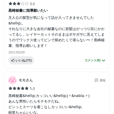
3.0
黒崎秘書に指導願いたい
主人公の髪型が気になって話が入ってきませんでした
&hellip;。
それなりに大きな会社の秘書なのに前髪はがっつり目にかか
ってるし、レイヤーカットそのままはボサボサに見えてしま
うのでワックス使ってピンで留めたくて堪らない〜！黒崎秘
書、指導お願いします！
2021/03/29
いいね
(11)
コメント(
0
)
モモさん
通報
5.0
黒崎秘書&hellip;カッコいい&hellip;(〃&nabla;〃)
あんな男性いたらモテモテだね。
ビシッとスーツを着こなしカッコいい&hellip;
樹里ちゃんいいな。