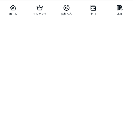
ホーム
ランキング
無料作品
新刊
本棚
他の作品を探す
メニュー
ランキング
新刊
キャンペーン
特集
SALE
編集部PICK UP