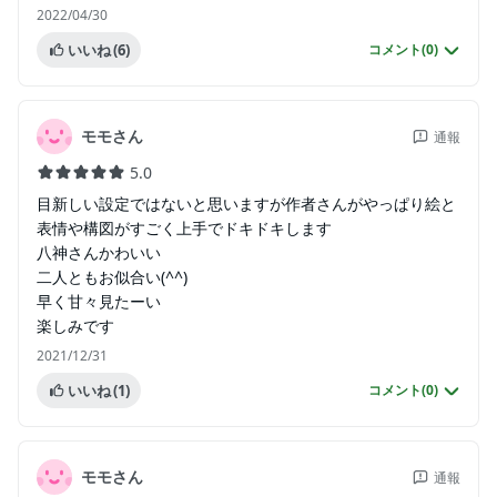
2022/04/30
いいね
(6)
コメント(
0
)
モモさん
通報
5.0
目新しい設定ではないと思いますが作者さんがやっぱり絵と
表情や構図がすごく上手でドキドキします
八神さんかわいい
二人ともお似合い(^^)
早く甘々見たーい
楽しみです
2021/12/31
いいね
(1)
コメント(
0
)
モモさん
通報