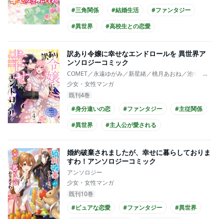
#三角関係
#結婚生活
#ファンタジー
#異世界
#高校生との恋愛
#爽やかイケメン
#王子様系男子
訳あり令嬢に幸せなエンドロールを 異世界ア
#主人公が10代女性
#主人公が高校生
ンソロジーコミック
COMET／永遠ゆがみ／新星緒／桃月あおね／池中織奈
...
#制服
少女・女性マンガ
既刊4巻
#身分違いの恋
#ファンタジー
#主従関係
#異世界
#主人公が愛される
#王族・貴族との恋愛
#主人公がメイド
婚約破棄されましたが、幸せに暮らしておりま
すわ！アンソロジーコミック
アンソロジー
少女・女性マンガ
既刊10巻
#ピュアな恋愛
#ファンタジー
#異世界