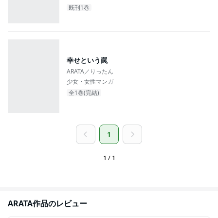
既刊1巻
幸せという罠
ARATA／りったん
少女・女性マンガ
全1巻(完結)
1
1 / 1
ARATA
作品のレビュー