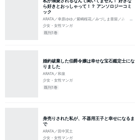
私が溺愛されるなんて聞いてません！ 好きな
ら好きとおっしゃって！？ アンソロジーコミ
ック
ARATA／幸原ゆゆ／紫嶋桜花／みづしま亜留／みこと。
...
少女・女性マンガ
既刊1巻
婚約破棄した伯爵令嬢は幸せな宝石鑑定士にな
りました
ARATA／和泉
少女・女性マンガ
既刊1巻
身売りされた私が、不器用王子と幸せになるま
で
ARATA／田中冥土
少女・女性マンガ