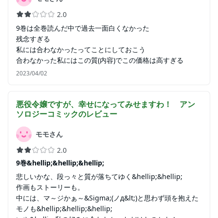
2.0
9巻は全巻読んだ中で過去一面白くなかった
残念すぎる
私には合わなかったってことにしておこう
合わなかった私にはこの質(内容)でこの価格は高すぎる
2023/04/02
悪役令嬢ですが、幸せになってみせますわ！ アン
ソロジーコミック
のレビュー
モモさん
2.0
9巻&hellip;&hellip;&hellip;
悲しいかな、段っ々と質が落ちてゆく&hellip;&hellip;
作画もストーリーも。
中には、マ～ジかぁ～&Sigma;(ノд&lt;)と思わず頭を抱えた
モノも&hellip;&hellip;&hellip;