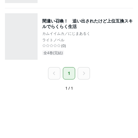
間違い召喚！ 追い出されたけど上位互換スキ
ルでらくらく生活
カムイイムカ／にじまあるく
ライトノベル
(
0
)
全4巻(完結)
1
1 / 1