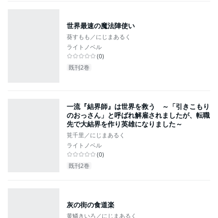
世界最速の魔法陣使い
葵すもも／にじまあるく
ライトノベル
(
0
)
既刊2巻
一流『結界師』は世界を救う ～「引きこもり
のおっさん」と呼ばれ解雇されましたが、転職
先で大結界を作り英雄になりました～
筧千里／にじまあるく
ライトノベル
(
0
)
既刊2巻
灰の街の食道楽
黄鱗きいろ／にじまあるく