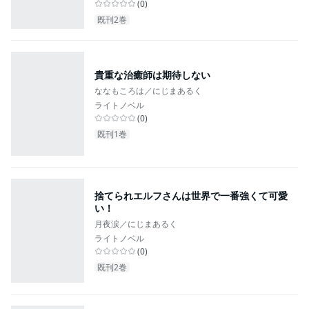
(
0
)
既刊2巻
貴重な治癒師は期待しない
ななもころは／にじまあるく
ライトノベル
(
0
)
既刊1巻
捨てられエルフさんは世界で一番強くて可愛
い！
月夜涙／にじまあるく
ライトノベル
(
0
)
既刊2巻