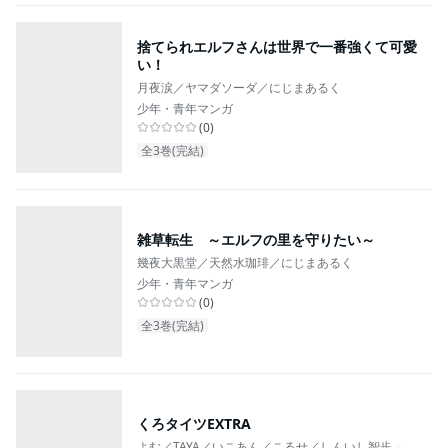
捨てられエルフさんは世界で一番強くて可愛
い！
月夜涙／ヤマダソーダ／にじまあるく
少年・青年マンガ
(
0
)
全3巻(完結)
雑草転生 ～エルフの里を守りたい～
幾夜大黒堂／天然水珈琲／にじまあるく
少年・青年マンガ
(
0
)
全3巻(完結)
くろタイツEXTRA
よむ／TAYA／いこあん／こるせ／しんいし智歩／すとろα
...