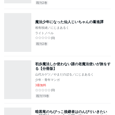
既刊2巻
魔法少年になった仙人じいちゃんの驀進譚
相有枝緖／にじまあるく
ライトノベル
(
0
)
既刊2巻
初歩魔法しか使わない謎の老魔法使いが旅をす
る【分冊版】
山代カゲツ／やまだのぼる／にじまあるく
少年・青年マンガ
3冊無料
(
0
)
既刊19巻
暗黒竜のちびっこ後継者はのんびりいきたい