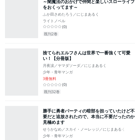
～闇魔法のおかげで仲間と楽しいスローライフ
をおくってます～
ふか田さめたろう／にじまあるく
ライトノベル
(
0
)
既刊2巻
捨てられエルフさんは世界で一番強くて可愛
い！【分冊版】
月夜涙／ヤマダソーダ／にじまあるく
少年・青年マンガ
3冊無料
(
0
)
既刊32巻
勝手に勇者パーティの暗部を担っていたけど不
要だと追放されたので、本当に不要だったのか
見極めます
せうかなめ／スカイ・ノーレッジ／にじまあるく
少年・青年マンガ