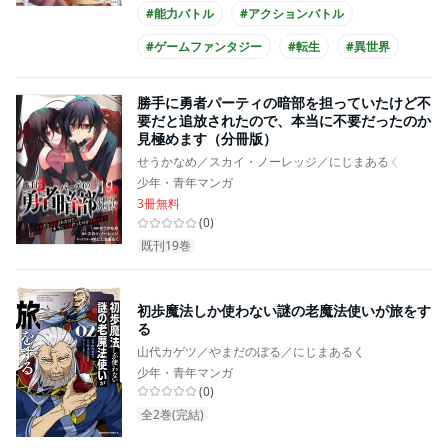
#能力バトル
#アクションバトル
#ゲームファンタジー
#転生
#異世界
#癒される
#成長
#コミカライズ化
勝手に勇者パーティの暗部を担っていたけど不
要だと追放されたので、本当に不要だったのか
見極めます（分冊版）
せうかなめ／スカイ・ノーレッジ／にじまあるく
少年・青年マンガ
3冊無料
(
0
)
既刊19巻
初歩魔法しか使わない謎の老魔法使いが旅をす
る
山代カゲツ／やまだのぼる／にじまあるく
少年・青年マンガ
(
0
)
全2巻(完結)