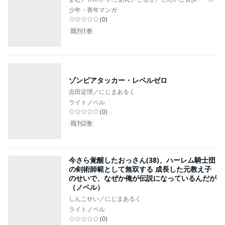
少年・青年マンガ
(
0
)
既刊1巻
ゾンビアタッカー・レベルゼロ
吉田定理／にじまあるく
ライトノベル
(
0
)
既刊2巻
今さら覚醒したおっさん(38)、ハーレム騎士団
の剣術師範として無双する 成長した元教え子
のせいで、なぜか俺が伝説になっているんだが
（ノベル）
しんこせい／にじまあるく
ライトノベル
(
0
)