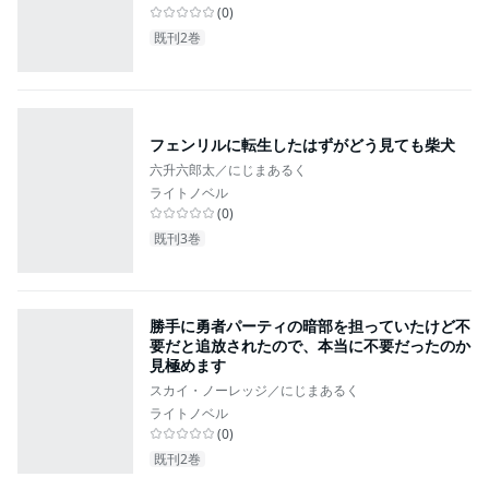
(
0
)
既刊2巻
フェンリルに転生したはずがどう見ても柴犬
六升六郎太／にじまあるく
ライトノベル
(
0
)
既刊3巻
勝手に勇者パーティの暗部を担っていたけど不
要だと追放されたので、本当に不要だったのか
見極めます
スカイ・ノーレッジ／にじまあるく
ライトノベル
(
0
)
既刊2巻