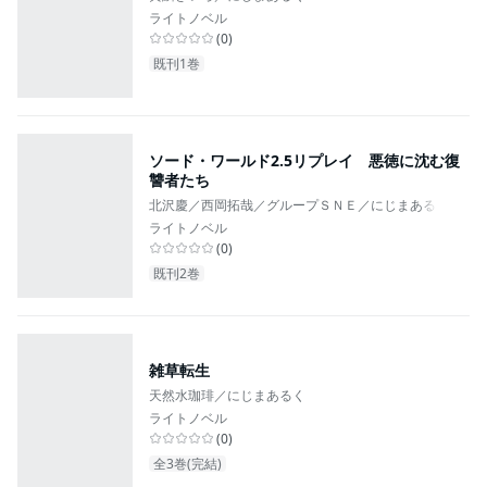
ライトノベル
(
0
)
既刊1巻
ソード・ワールド2.5リプレイ 悪徳に沈む復
讐者たち
北沢慶／西岡拓哉／グループＳＮＥ／にじまあるく
ライトノベル
(
0
)
既刊2巻
雑草転生
天然水珈琲／にじまあるく
ライトノベル
(
0
)
全3巻(完結)