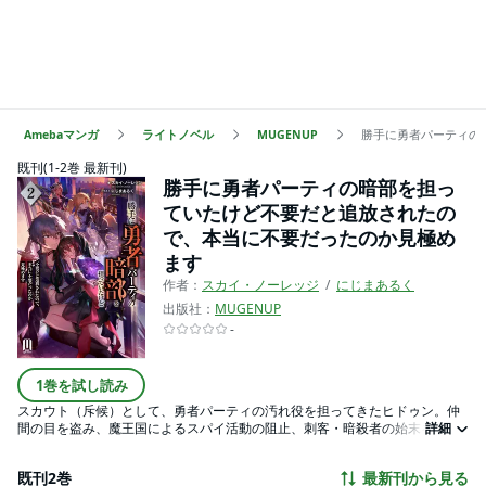
Amebaマンガ
ライトノベル
MUGENUP
勝手に勇者パーティの
既刊(1-2巻 最新刊)
勝手に勇者パーティの暗部を担っ
ていたけど不要だと追放されたの
で、本当に不要だったのか見極め
ます
作者：
スカイ・ノーレッジ
にじまあるく
出版社：
MUGENUP
-
1巻を試し読み
スカウト（斥候）として、勇者パーティの汚れ役を担ってきたヒドゥン。仲
間の目を盗み、魔王国によるスパイ活動の阻止、刺客・暗殺者の始末を実行
詳細
してきた。ある日、彼の貢献を知らない勇者たちから「魔王討伐で人々を助
ける僕たちが、逆に人々を傷つけてどうする！」と追放宣告を受ける。さら
既刊2巻
最新刊から見る
に恋仲だった幼なじみにまで見限られ、ヒドゥンは新たな人生を始めるため