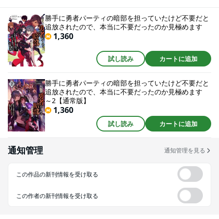
王都へ向かう。たどり着いた裏組織「ギフティア」本部には、かつて仕事を
共にした華奢な美少女・ルナの姿が。やがて、ボスとして組織を統率する彼
勝手に勇者パーティの暗部を担っていたけど不要だと
女と恋人として結ばれ、仕事で血に染まりながらも幸せな私生活を過ごして
追放されたので、本当に不要だったのか見極めます
いく。一方、新スカウトを迎え入れた勇者パーティは詐欺被害や資金難に直
1,360
面し、身売りにまで手を出すが……？勧善懲悪では語れないダークヒーロー
が、女王国と魔王国の間で暗躍する異世界ファンタジー！書籍化に伴い、書
き下ろし「ギフティア、魔王国支部の活動記録」も収録！
試し読み
カートに追加
勝手に勇者パーティの暗部を担っていたけど不要だと
追放されたので、本当に不要だったのか見極めます
～2【通常版】
1,360
試し読み
カートに追加
通知管理
通知管理を見る
この作品の新刊情報を受け取る
この作者の新刊情報を受け取る