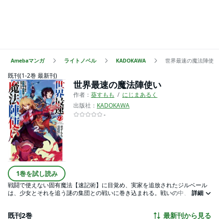
Amebaマンガ
ライトノベル
KADOKAWA
世界最速の魔法陣使い
既刊(1-2巻 最新刊)
世界最速の魔法陣使い
作者：
葵すもも
にじまあるく
出版社：
KADOKAWA
-
1巻を試し読み
戦闘で使えない固有魔法【速記術】に目覚め、実家を追放されたジルベール
は、少女とそれを追う謎の集団との戦いに巻き込まれる。戦いの中、【速記
詳細
術】で古代魔法『魔法陣』を超高速展開できることが判明し――!?
既刊2巻
最新刊から見る