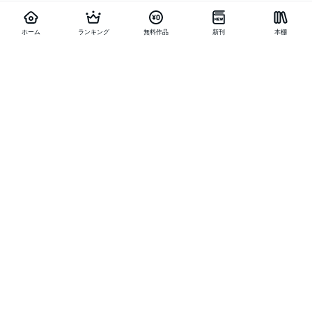
ホーム
ランキング
無料作品
新刊
本棚
他の作品を探す
メニュー
ランキング
新刊
キャンペーン
特集
SALE
編集部PICK UP