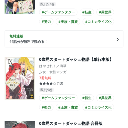
既刊57巻
#ゲームファンタジー
#転生
#異世界
#努力
#王族・貴族
#コミカライズ化
無料連載
44
話分が無料で読める！
0歳児スタートダッシュ物語【単行本版】
はやせれく／海華
少女・女性マンガ
3冊無料
(
13
)
既刊9巻
#ゲームファンタジー
#転生
#異世界
#努力
#王族・貴族
#コミカライズ化
0歳児スタートダッシュ物語 合冊版