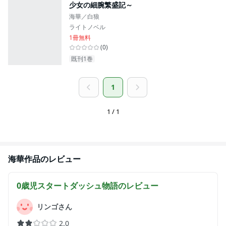
少女の細腕繁盛記～
海華／白狼
ライトノベル
1冊無料
(
0
)
既刊1巻
1
1 / 1
海華
作品のレビュー
0歳児スタートダッシュ物語
のレビュー
リンゴさん
2.0