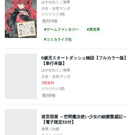
はやせれく／海華
少女・女性マンガ
(
0
)
既刊18巻
#ゲームファンタジー
#異世界
#コミカライズ化
0歳児スタートダッシュ物語【フルカラー版】
【単行本版】
はやせれく／海華
少女・女性マンガ
3冊無料
(
0
)
既刊9巻
迷宮宿屋 ～空間魔法使い少女の細腕繁盛記～
【電子限定SS付】
海華／白狼