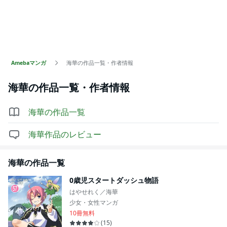
Amebaマンガ
海華の作品一覧・作者情報
海華
の作品一覧・作者情報
海華
の作品一覧
海華
作品のレビュー
海華
の作品一覧
0歳児スタートダッシュ物語
はやせれく／海華
少女・女性マンガ
10冊無料
(
15
)