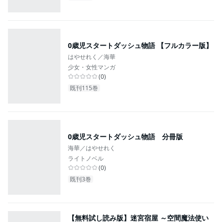
0歳児スタートダッシュ物語 【フルカラー版】
はやせれく／海華
少女・女性マンガ
(
0
)
既刊115巻
0歳児スタートダッシュ物語 分冊版
海華／はやせれく
ライトノベル
(
0
)
既刊3巻
【無料試し読み版】迷宮宿屋 ～空間魔法使い