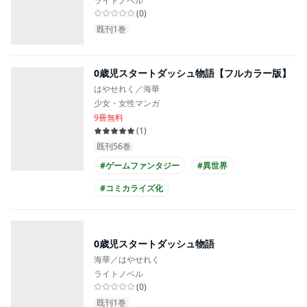
ライトノベル
(
0
)
既刊1巻
0歳児スタートダッシュ物語【フルカラー版】
はやせれく／海華
少女・女性マンガ
9冊無料
(
1
)
既刊56巻
#ゲームファンタジー
#異世界
#コミカライズ化
0歳児スタートダッシュ物語
海華／はやせれく
ライトノベル
(
0
)
既刊1巻