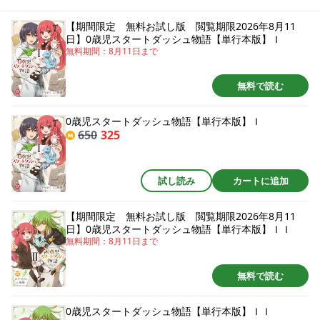
にして高度な魔法を行使し高位精霊を従わせたり、侯爵領の経営においても
敏腕をふるったりして大活躍！この世界がRPGでも牧場ゲームでもチートで
【期間限定 無料お試し版 閲覧期限2026年8月11
無双する！の勢いのリリアは当然王家の目にも留まり、誕生日に王宮に招か
日】0歳児スタートダッシュ物語【単行本版】Ｉ
れることに。まさかこの世界は乙女ゲームでこれは王子たちとの政略結婚フ
無料期間：
8月11日
まで
ラグだったの!?悪役令嬢だけは絶対にイヤ～～～!!!! 原作者書下ろしショート
ストーリー６P収録。
無料で読む
0歳児スタートダッシュ物語【単行本版】Ｉ
650
325
試し読み
カートに追加
【期間限定 無料お試し版 閲覧期限2026年8月11
日】0歳児スタートダッシュ物語【単行本版】ＩＩ
無料期間：
8月11日
まで
無料で読む
0歳児スタートダッシュ物語【単行本版】ＩＩ