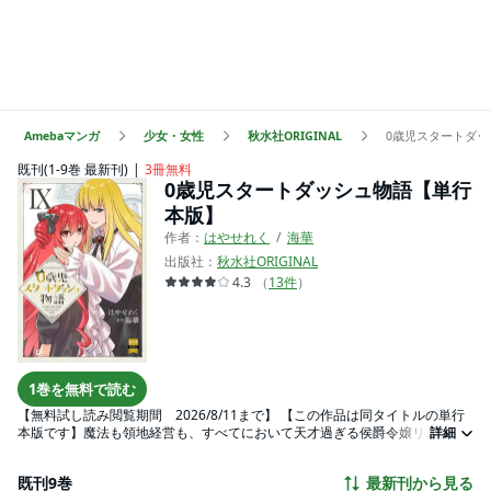
Amebaマンガ
少女・女性
秋水社ORIGINAL
0歳児スタートダ
既刊(1-9巻 最新刊)
3冊無料
0歳児スタートダッシュ物語【単行
本版】
作者：
はやせれく
海華
出版社：
秋水社ORIGINAL
4.3
（
13
件
）
1巻を無料で読む
【無料試し読み閲覧期間 2026/8/11まで】 【この作品は同タイトルの単行
本版です】魔法も領地経営も、すべてにおいて天才過ぎる侯爵令嬢リリアの
詳細
チートニューゲーム物語。生まれた時から前世の記憶を持ち、転生した異世
界に魔法があると知り前世のゲーマー魂が滾るリリア。まだハイハイしかで
既刊9巻
最新刊から見る
きない０歳児なのに、精力的にレベリングを行いはじめる。その結果、５歳