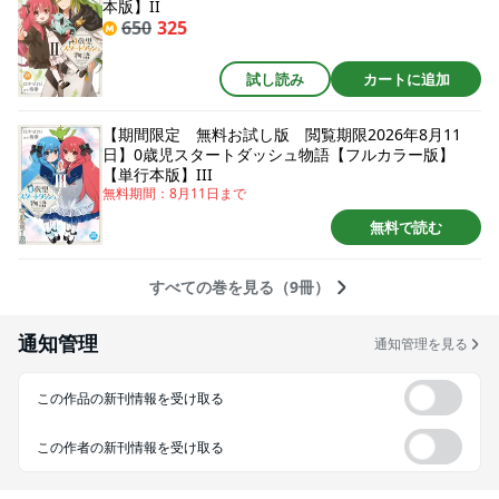
本版】II
650
325
試し読み
カートに追加
【期間限定 無料お試し版 閲覧期限2026年8月11
日】0歳児スタートダッシュ物語【フルカラー版】
【単行本版】III
無料期間：
8月11日
まで
無料で読む
すべての巻を見る（9冊）
通知管理
通知管理を見る
この作品の新刊情報を受け取る
この作者の新刊情報を受け取る