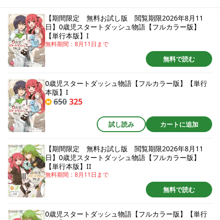
せたり、侯爵領の経営においても敏腕をふるったりして大活躍！この世界が
RPGでも牧場ゲームでもチートで無双する！の勢いのリリアは当然王家の目
【期間限定 無料お試し版 閲覧期限2026年8月11
にも留まり、誕生日に王宮に招かれることに。まさかこの世界は乙女ゲーム
日】0歳児スタートダッシュ物語【フルカラー版】
でこれは王子たちとの政略結婚フラグだったの!?悪役令嬢だけは絶対にイヤ～
【単行本版】I
～～!!!! ※この作品は『0歳児スタートダッシュ物語【フルカラー版】』を再編
無料期間：
8月11日
まで
集した作品です。『0歳児スタートダッシュ物語【単行本版】』に掲載されて
いるおまけページなどを含みません。また、この作品は分冊版の1～6巻を収
無料で読む
録しています。重複購入にご注意ください。
0歳児スタートダッシュ物語【フルカラー版】【単行
本版】I
650
325
試し読み
カートに追加
【期間限定 無料お試し版 閲覧期限2026年8月11
日】0歳児スタートダッシュ物語【フルカラー版】
【単行本版】II
無料期間：
8月11日
まで
無料で読む
0歳児スタートダッシュ物語【フルカラー版】【単行