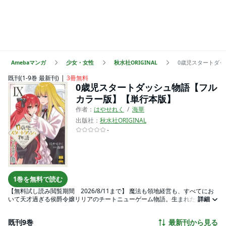
Amebaマンガ
少女・女性
秋水社ORIGINAL
0歳児スタートダ
既刊(1-9巻 最新刊)
3冊無料
0歳児スタートダッシュ物語【フル
カラー版】【単行本版】
作者：
はやせれく
海華
出版社：
秋水社ORIGINAL
-
1巻を無料で読む
【無料試し読み閲覧期間 2026/8/11まで】 魔法も領地経営も、すべてにお
いて天才過ぎる侯爵令嬢リリアのチートニューゲーム物語。生まれた時から
詳細
前世の記憶を持ち、転生した異世界に魔法があると知り前世のゲーマー魂が
滾るリリア。まだハイハイしかできない０歳児なのに、精力的にレベリング
既刊9巻
最新刊から見る
を行いはじめる。その結果、５歳にして高度な魔法を行使し高位精霊を従わ