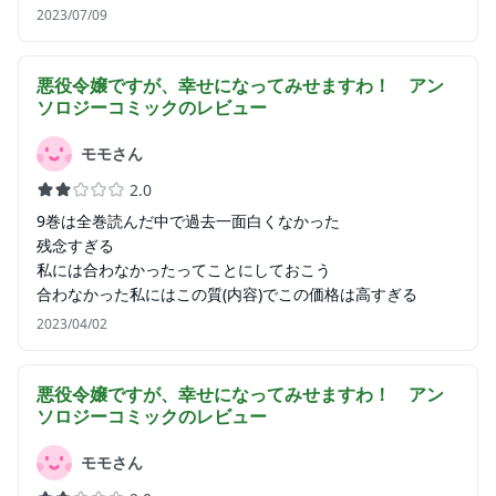
2023/07/09
悪役令嬢ですが、幸せになってみせますわ！ アン
ソロジーコミック
のレビュー
モモさん
2.0
9巻は全巻読んだ中で過去一面白くなかった
残念すぎる
私には合わなかったってことにしておこう
合わなかった私にはこの質(内容)でこの価格は高すぎる
2023/04/02
悪役令嬢ですが、幸せになってみせますわ！ アン
ソロジーコミック
のレビュー
モモさん