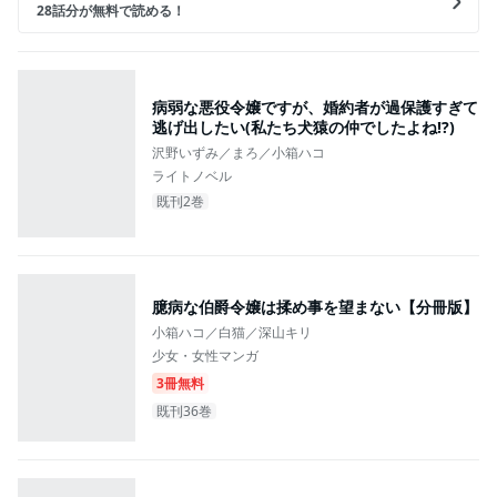
#主人公が10代女性
#コミカライズ化
28
話分が無料で読める！
病弱な悪役令嬢ですが、婚約者が過保護すぎて
逃げ出したい(私たち犬猿の仲でしたよね!?)
沢野いずみ／まろ／小箱ハコ
ライトノベル
既刊2巻
臆病な伯爵令嬢は揉め事を望まない【分冊版】
小箱ハコ／白猫／深山キリ
少女・女性マンガ
3冊無料
既刊36巻