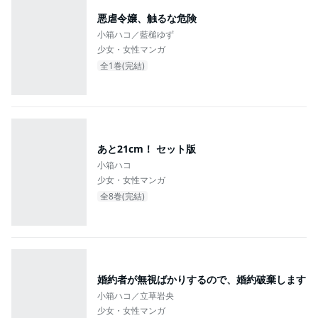
悪虐令嬢、触るな危険
小箱ハコ／藍槌ゆず
少女・女性マンガ
全1巻(完結)
あと21cm！ セット版
小箱ハコ
少女・女性マンガ
全8巻(完結)
婚約者が無視ばかりするので、婚約破棄します
小箱ハコ／立草岩央
少女・女性マンガ