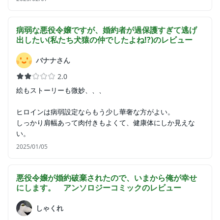
病弱な悪役令嬢ですが、婚約者が過保護すぎて逃げ
出したい(私たち犬猿の仲でしたよね!?)
のレビュー
バナナさん
2.0
絵もストーリーも微妙、、、
ヒロインは病弱設定ならもう少し華奢な方がよい。
しっかり肩幅あって肉付きもよくて、健康体にしか見えな
い。
2025/01/05
悪役令嬢が婚約破棄されたので、いまから俺が幸せ
にします。 アンソロジーコミック
のレビュー
しゃくれ