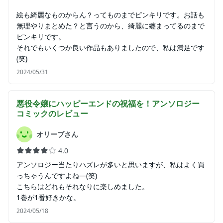
絵も綺麗なものからん？ってものまでピンキリです。お話も
無理やりまとめた？と言うのから、綺麗に纏まってるのまで
ピンキリです。
それでもいくつか良い作品もありましたので、私は満足です
(笑)
2024/05/31
悪役令嬢にハッピーエンドの祝福を！アンソロジー
コミック
のレビュー
オリーブさん
4.0
アンソロジー当たりハズレが多いと思いますが、私はよく買
っちゃうんですよね―(笑)
こちらはどれもそれなりに楽しめました。
1巻が1番好きかな。
2024/05/18