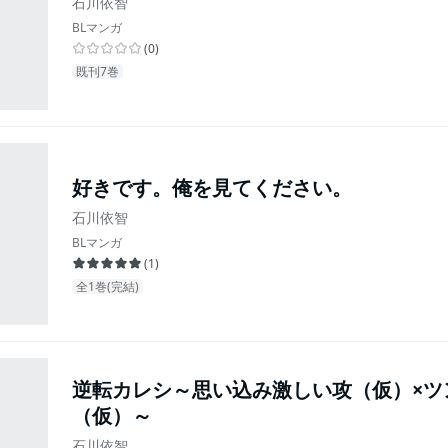
石川依智
BLマンガ
(
0
)
既刊7巻
好きです。俺を見てください。
石川依智
BLマンガ
(
1
)
全1巻(完結)
逆転カレシ～思い込み激しい攻（仮）×ツ
（仮）～
石川依智