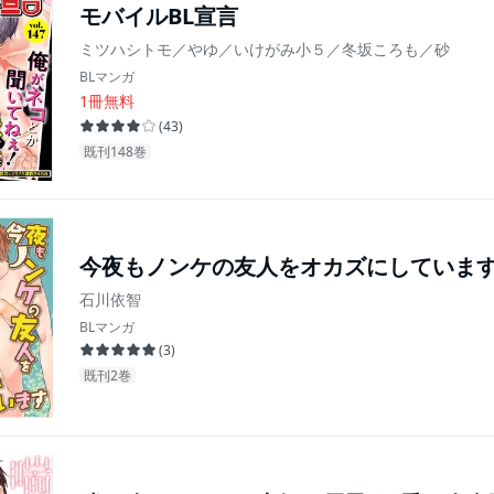
モバイルBL宣言
ミツハシトモ／やゆ／いけがみ小５／冬坂ころも／砂
BLマンガ
1冊無料
(
43
)
既刊148巻
今夜もノンケの友人をオカズにしていま
石川依智
BLマンガ
(
3
)
既刊2巻