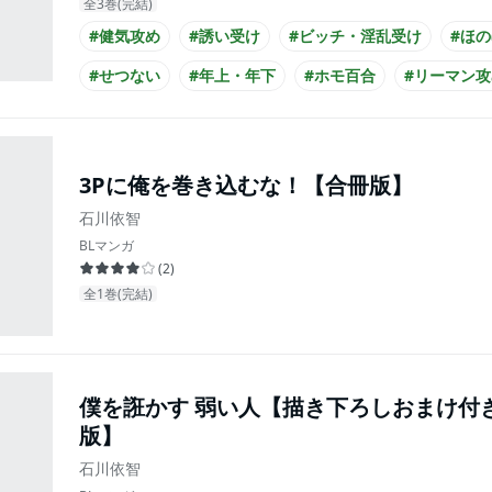
全3巻(完結)
#健気攻め
#誘い受け
#ビッチ・淫乱受け
#ほ
#せつない
#年上・年下
#ホモ百合
#リーマン攻
#スーツ攻め
#黒髪受け
3Pに俺を巻き込むな！【合冊版】
石川依智
BLマンガ
(
2
)
全1巻(完結)
僕を誑かす 弱い人【描き下ろしおまけ付
版】
石川依智