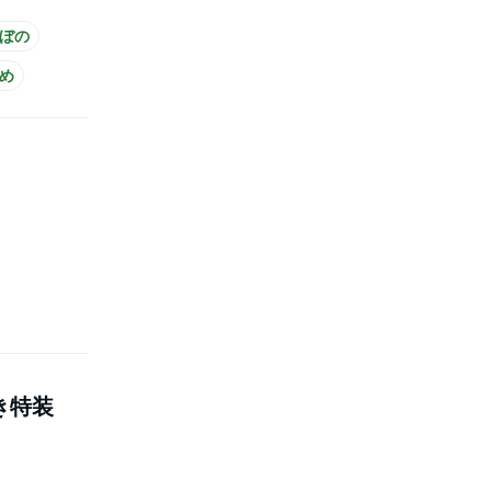
のぼの
め
き特装