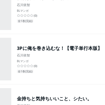
石川依智
BLマンガ
(
0
)
全1巻(完結)
3Pに俺を巻き込むな！【電子単行本版】
石川依智
BLマンガ
(
0
)
全1巻(完結)
金持ちと気持ちいいこと、シたい。