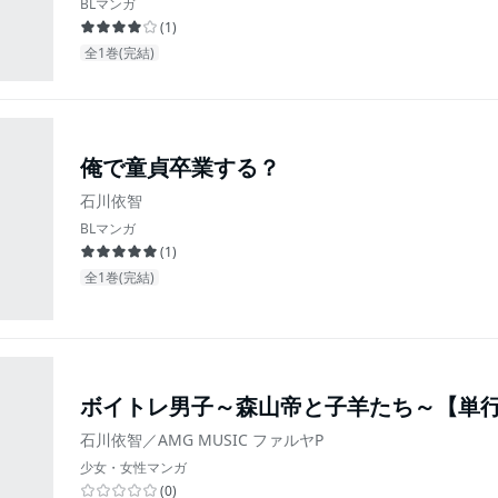
BLマンガ
(
1
)
全1巻(完結)
俺で童貞卒業する？
石川依智
BLマンガ
(
1
)
全1巻(完結)
ボイトレ男子～森山帝と子羊たち～【単
石川依智／AMG MUSIC ファルヤP
少女・女性マンガ
(
0
)