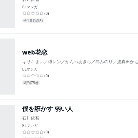
BLマンガ
(
0
)
全1巻(完結)
web花恋
キサキまい／環レン／かんべあきら／島みのり／波真田か
BLマンガ
(
0
)
既刊75巻
僕を誑かす 弱い人
石川依智
BLマンガ
(
0
)