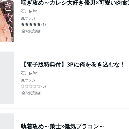
喘ぎ攻め～カレシ大好き優男×可愛い肉食
石川依智
BLマンガ
(
1
)
全1巻(完結)
【電子版特典付】3Pに俺を巻き込むな！
石川依智
BLマンガ
(
0
)
全3巻(完結)
執着攻め～策士×健気ブラコン～