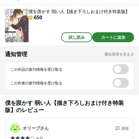
しまったわけなのだが―…【フィカス】【本作品は「僕を誑かす 弱い人」第1
～3巻／第1～10話、「俺で童貞卒業する？」第1巻／第1～3話、「喘ぎ攻め
僕を誑かす 弱い人【描き下ろしおまけ付き特装版】
～カレシ大好き優男×可愛い肉食系～」第1巻／第1～3話、「逆転カレシ～思
650
い込み激しい攻（仮）×ツンデレ受（仮）～」第1巻／第1～3話、「執着攻め
～策士×健気ブラコン～」第1巻／第1～3話を収録した電子特装版です】
試し読み
カートに追加
通知管理
通知管理を見る
この作品の新刊情報を受け取る
この作者の新刊情報を受け取る
僕を誑かす 弱い人【描き下ろしおまけ付き特装
版】
のレビュー
オリーブさん
通報
4.0