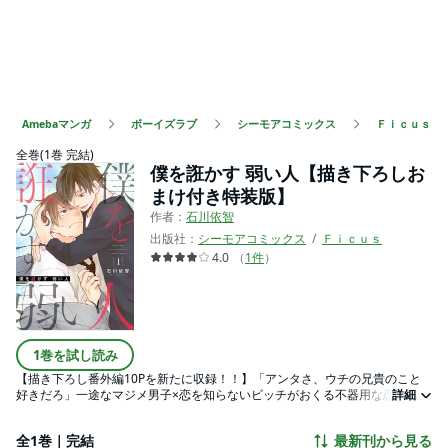
Amebaマンガ
ボーイズラブ
シーモアコミックス
Ｆｉｃｕｓ
全巻(1巻 完結)
僕を誑かす 弱い人【描き下ろしお
まけ付き特装版】
作者：
石川依智
出版社：
シーモアコミックス
Ｆｉｃｕｓ
4.0
（
1
件
）
1巻を試し読み
【描き下ろし番外編10Pを新たに収録！！】「アンタさ、ウチの兄貴のこと
好きだろ」一途なマジメ男子×恋を知らないビッチがおくる不器用な恋物
詳細
語！！ ある日、兄貴が連れて帰ってきた後輩クンは今まで見たこともないく
らい初心でマジメで不毛な恋をしている男だった。自他ともに認めるビッチ
全1巻｜完結
最新刊から見る
な俺にとって、その物珍しさに最初は単なる興味本位で、思わず手を出して