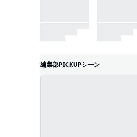
編集部PICKUPシーン