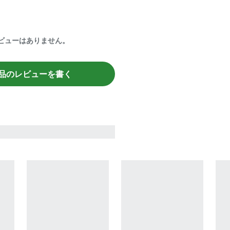
ビューはありません。
品のレビューを書く