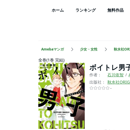
ホーム
ランキング
無料作品
Amebaマンガ
少女・女性
秋水社ORI
全巻(1巻 完結)
ボイトレ男
作者：
石川依智
出版社：
秋水社ORIG
-