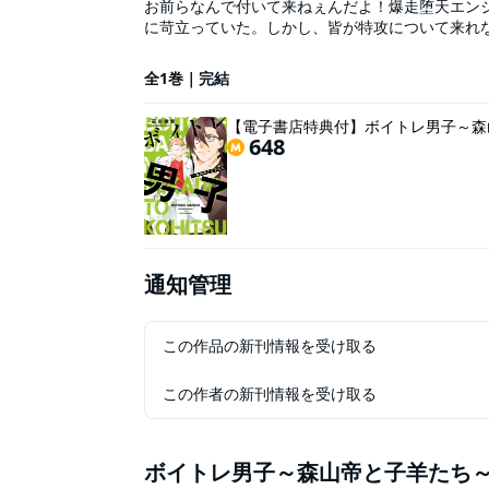
お前らなんで付いて来ねぇんだよ！爆走堕天エン
に苛立っていた。しかし、皆が特攻について来れ
ること』どうにかしようと悩み苦しむ灰克の前に
森山帝のボイトレはハチャメチャで、少しえっち
全1巻｜完結
かよ！！ラジオドラマ「帝王森川とボイトレ男子
【電子書店特典付】ボイトレ男子～森
648
通知管理
この作品の新刊情報を受け取る
この作者の新刊情報を受け取る
ボイトレ男子～森山帝と子羊たち