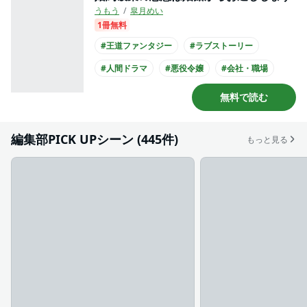
うもう
皐月めい
1冊無料
#王道ファンタジー
#ラブストーリー
#人間ドラマ
#悪役令嬢
#会社・職場
#コミカライズ化
無料で読む
編集部PICK UPシーン (445件)
もっと見る