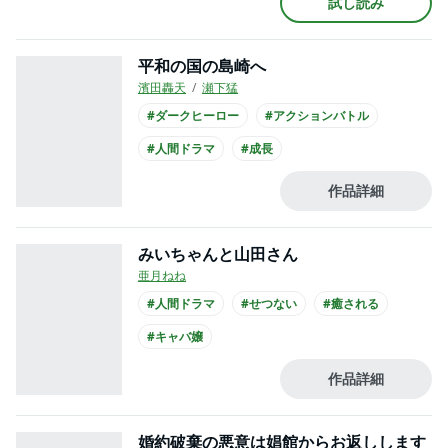
試し読み
平和の国の島崎へ
濱田轟天
瀬下猛
#ダークヒーロー
#アクションバトル
#人間ドラマ
#成長
作品詳細
みいちゃんと山田さん
亜月ねね
#人間ドラマ
#せつない
#癒される
#キャバ嬢
作品詳細
婚約破棄の悪意は娼館からお返しします