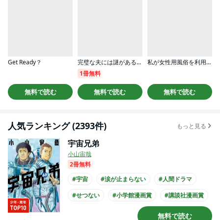
Get Ready？
完璧な夫には謎がある～レス4年目の事情～【単話】
私が女性用風俗を利用した結果。（分冊版）
1冊無料
無料で読む
無料で読む
無料で読む
人気ランキング (2393件)
もっと見る
宇宙兄弟
小山宙哉
2冊無料
#宇宙
#涙が止まらない
#人間ドラマ
#せつない
#小学館漫画賞
#講談社漫画賞
#俺マン
#アニメ化
#実写化
#映画化
無料で読む