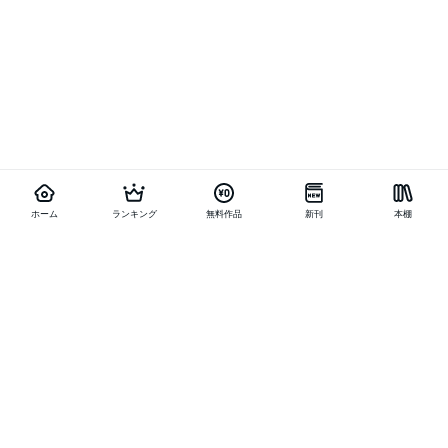
ホーム
ランキング
無料作品
新刊
本棚
他の作品を探す
メニュー