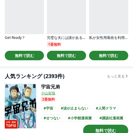
Get Ready？
完璧な夫には謎がある～レス4年目の事情～【単話】
私が女性用風俗を利用した結果。（分冊版）
1冊無料
無料で読む
無料で読む
無料で読む
人気ランキング (2393件)
もっと見る
宇宙兄弟
小山宙哉
2冊無料
#宇宙
#涙が止まらない
#人間ドラマ
#せつない
#小学館漫画賞
#講談社漫画賞
#俺マン
#アニメ化
#実写化
#映画化
無料で読む