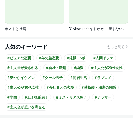
ホストと社畜
DINKsのトツキトオカ 「産まない女」はダメですか？
人気のキーワード
もっと見る
#ピュアな恋愛
#年の差恋愛
#俺様・S彼
#人間ドラマ
#主人公が愛される
#会社・職場
#純愛
#主人公が20代女性
#爽やかイケメン
#クール男子
#同居生活
#ラブコメ
#主人公が10代女性
#会社員との恋愛
#禁断愛・秘密の関係
#学園
#王子様系男子
#ミステリアス男子
#アラサー
#主人公が想いを寄せる