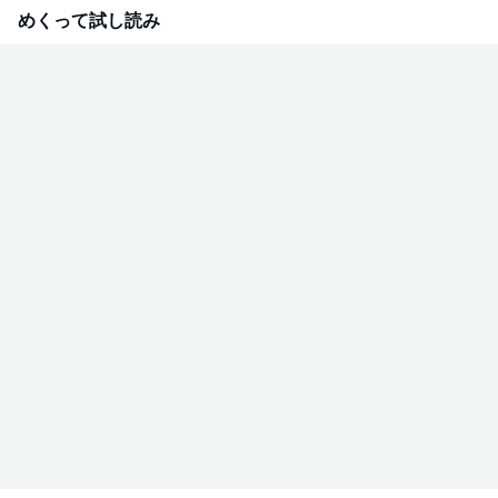
●『土竜の唄』高橋のぼる●『忘却のサチコ』阿部潤●『100万円の女たち』
めくって試し読み
青野春秋●『団地ともお』小田扉●『あさひなぐ』こざき亜衣●『るみちゃ
んの恋鰹』原克玄●『ダンス・ダンス・ダンスール』ジョージ朝倉●『トク
サツガガガ』丹羽庭●『僕はコーヒーがのめない』福田幸江＋吉城モカ＋川
島良彰●『夕空のクライフイズム』手原和憲●『ふろがーる！』片山ユキヲ
●『ふつつかなヨメですが！』ねむようこ●『させよエロイカ』高田サンコ
●『おかゆねこ』吉田戦車●『村上海賊の娘』和田竜＋吉田史郎●『気まぐ
れコンセプト』ホイチョイ・プロ＊「週刊スピリッツ」デジタル版には、紙
版の付録、特典等は含まれません。