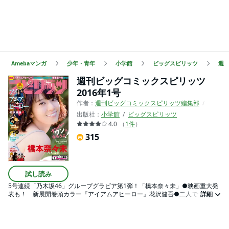
Amebaマンガ
少年・青年
小学館
ビッグスピリッツ
週
週刊ビッグコミックスピリッツ
2016年1号
作者：
週刊ビッグコミックスピリッツ編集部
花沢健
出版社：
小学館
ビッグスピリッツ
4.0
（
1
件
）
315
試し読み
5号連続「乃木坂46」グループグラビア第1弾！「橋本奈々未」●映画重大発
表も！ 新展開巻頭カラー『アイアムアヒーロー』花沢健吾●二人で一つ！
詳細
の巻中カラー『シェアバディ』吉田貴司＋高良百●単行本1集発売記念カラー
『しあわせアフロ田中』のりつけ雅春●『デッドデッドデーモンズデデデデ
デストラクション』浅野いにお●『アオアシ』小林有吾●『猫工船』カレー
沢薫●『闇金ウシジマくん』真鍋昌平●『白暮のクロニクル』ゆうきまさみ