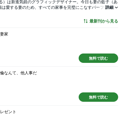
ぶる）は新進気鋭のグラフィックデザイナー。今日も妻の藍子（あ
暢は愛する妻のため、すべての家事を完璧にこなすパーフェクト
詳細
と不倫していて……!? 「不倫したくなくなるマンガ」ついに電
最新刊から見る
愛妻家
無料で読む
不倫なんて、他人事だ
無料で読む
プレゼント