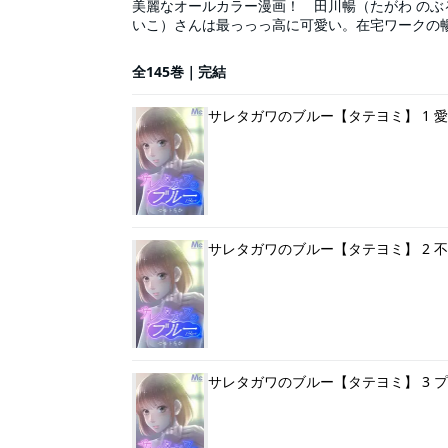
美麗なオールカラー漫画！ 田川暢（たがわ の
いこ）さんは最っっっ高に可愛い。在宅ワークの
夫！ そんな暢の気持ちをよそに、藍子は他の男性
子版で登場!!
全145巻｜完結
サレタガワのブルー【タテヨミ】 1 
サレタガワのブルー【タテヨミ】 2 
サレタガワのブルー【タテヨミ】 3 