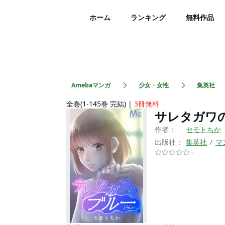
ホーム
ランキング
無料作品
Amebaマンガ
少女・女性
集英社
全巻(1-145巻 完結)
3冊無料
サレタガワ
作者：
セモトちか
出版社：
集英社
マ
-