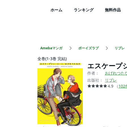
ホーム
ランキング
無料作品
Amebaマンガ
ボーイズラブ
リブレ
全巻(1-3巻 完結)
エスケープ
作者：
おげれつた
出版社：
リブレ
4.9
（
102