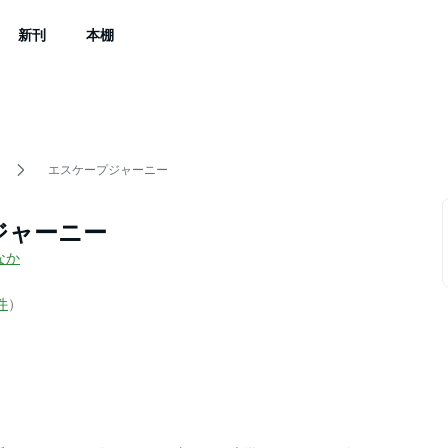
新刊
本棚
エスケープジャーニー
ジャーニー
なか
件
）