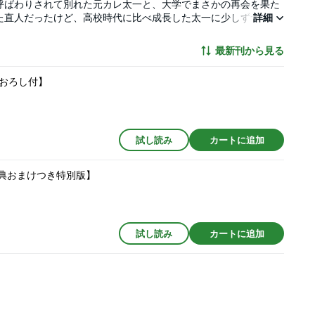
呼ばわりされて別れた元カレ太一と、大学でまさかの再会を果た
た直人だったけど、高校時代に比べ成長した太一に少しずつ心を
詳細
に恋しているらしく…？ 友達だと相性バツグンなのに“恋愛”に
コミックス描き下ろしは“おもらし”です★ 電子限定描き下ろ
最新刊から見る
おろし付】
試し読み
カートに追加
特典おまけつき特別版】
試し読み
カートに追加