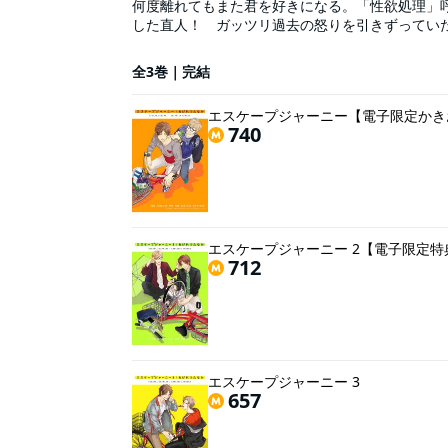
何度離れてもまた君を好きになる。「性欲処理」
した直人！ ガッツリ過去の怒りを引きずってい
許し始める…。そんな中、友達のふみちゃんが太一
なった途端うまくいかない、傷だらけの恋愛譚！ 
全3巻｜完結
しまんがも収録!!
エスケープジャーニー【電子限定かき
740
エスケープジャーニー 2【電子限定
712
エスケープジャーニー 3
657