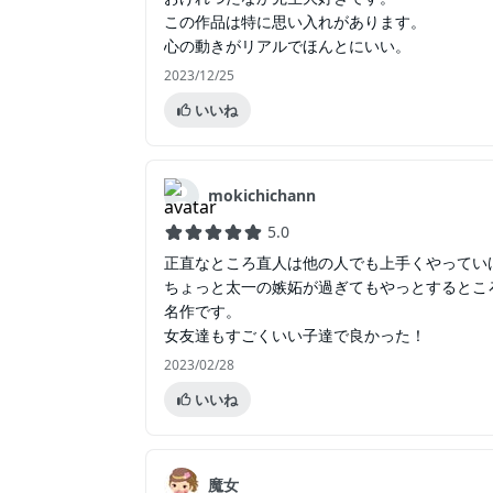
この作品は特に思い入れがあります。
心の動きがリアルでほんとにいい。
2023/12/25
いいね
mokichichann
5.0
正直なところ直人は他の人でも上手くやってい
ちょっと太一の嫉妬が過ぎてもやっとするとこ
名作です。
女友達もすごくいい子達で良かった！
2023/02/28
いいね
魔女