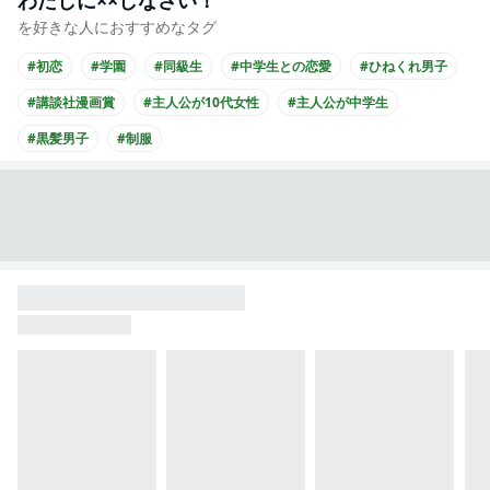
わたしに××しなさい！
を好きな人におすすめなタグ
#初恋
#学園
#同級生
#中学生との恋愛
#ひねくれ男子
#講談社漫画賞
#主人公が10代女性
#主人公が中学生
#黒髪男子
#制服