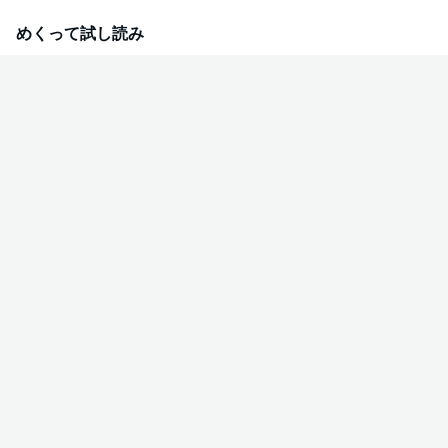
学ぶことに!? 絶対服従、恋のミッションが今始まる――!!
めくって試し読み