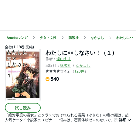
Amebaマンガ
少女・女性
講談社
なかよし
わたしに××
全巻(1-19巻 完結)
わたしに××しなさい！（１）
作者：
遠山えま
出版社：
講談社
なかよし
4.2
（
120
件
）
540
試し読み
「絶対零度の雪女」とクラスでおそれられる雪菜（ゆきな）の裏の顔は、超
人気ケータイ小説家のユピナ！ 悩みは、恋愛体験ゼロのせいで、読者が期
詳細
待するラブが書けないこと。でも、偶然拾った、学校一の人気者・時雨（し
ぐれ）の生徒手帖から、時雨の黒い秘密を握り、彼をキョーハク。手をつな
ぐ、抱きしめる、キス……恋愛のシチュエーションを時雨に強要して、ラブを