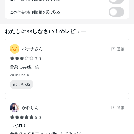
この作者の新刊情報を受け取る
わたしに××しなさい！
のレビュー
バナナさん
通報
3.0
雪菜に共感。笑
2016/05/16
いいね
かれりん
通報
5.0
しぐれ！
全巻持ってるファンの身にしてみれば