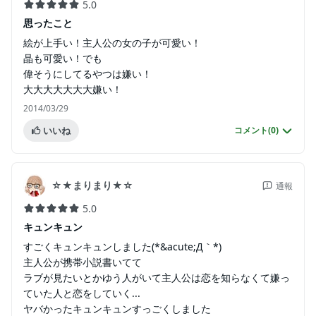
5.0
思ったこと
絵が上手い！主人公の女の子が可愛い！
晶も可愛い！でも
偉そうにしてるやつは嫌い！
大大大大大大大嫌い！
2014/03/29
いいね
コメント(
0
)
☆★まりまり★☆
通報
5.0
キュンキュン
すごくキュンキュンしました(*&acute;Д｀*)
主人公が携帯小説書いてて
ラブが見たいとかゆう人がいて主人公は恋を知らなくて嫌っ
ていた人と恋をしていく...
ヤバかったキュンキュンすっごくしました