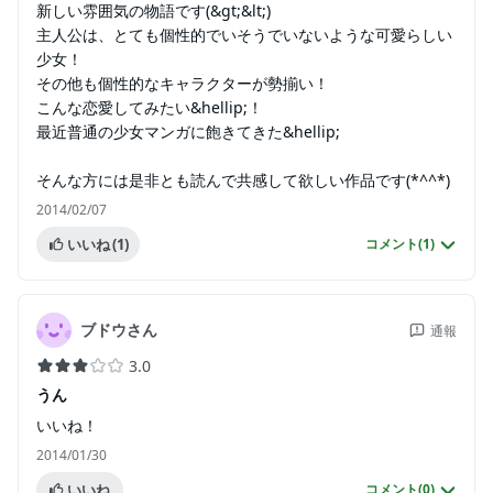
新しい雰囲気の物語です(&gt;&lt;)
主人公は、とても個性的でいそうでいないような可愛らしい
少女！
その他も個性的なキャラクターが勢揃い！
こんな恋愛してみたい&hellip;！
最近普通の少女マンガに飽きてきた&hellip;
そんな方には是非とも読んで共感して欲しい作品です(*^^*)
2014/02/07
いいね
(1)
コメント(
1
)
ブドウさん
通報
3.0
うん
いいね！
2014/01/30
いいね
コメント(
0
)