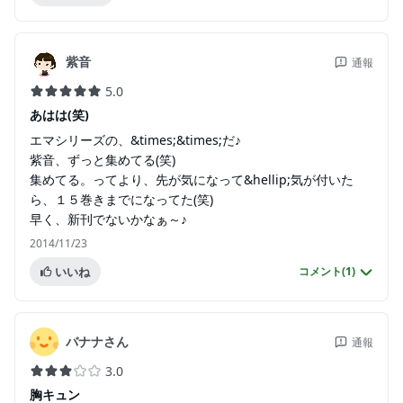
紫音
通報
5.0
あはは(笑)
エマシリーズの、&times;&times;だ♪
紫音、ずっと集めてる(笑)
集めてる。ってより、先が気になって&hellip;気が付いた
ら、１５巻きまでになってた(笑)
早く、新刊でないかなぁ～♪
2014/11/23
いいね
コメント(
1
)
バナナさん
通報
3.0
胸キュン