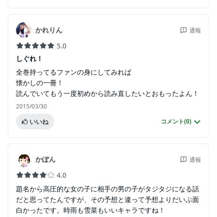
かれりん
通報
5.0
しぐれ！
全巻持ってるファンの身にしてみれば
懐かしの一冊！
読んでいてもう一度初めから読み直したいとおもったよん！
2015/03/30
いいね
コメント(
0
)
かぽん
通報
4.0
題名から高圧的な女の子に相手の男の子がタジタジになる話
だと思ってたんですが、その予想と違って予想よりだいぶ面
白かったです。時雨も雪菜もいいキャラですね！