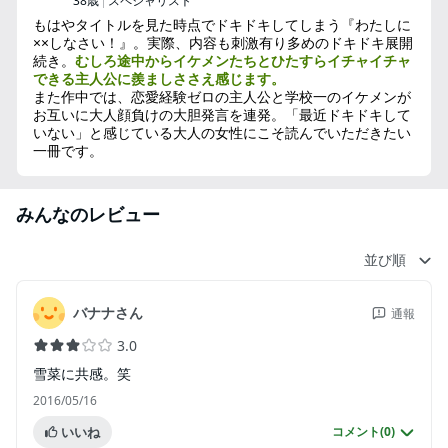
38歳
スペシャリスト
もはやタイトルを見た時点でドキドキしてしまう『わたしに
××しなさい！』。実際、内容も刺激有り多めのドキドキ展開
続き。
むしろ途中からイケメンたちとひたすらイチャイチャ
できる主人公に羨ましささえ感じます。
また作中では、恋愛経験ゼロの主人公と学校一のイケメンが
お互いに大人顔負けの大胆発言を連発。「最近ドキドキして
いない」と感じている大人の女性にこそ読んでいただきたい
一冊です。
みんなのレビュー
並び順
バナナさん
通報
3.0
雪菜に共感。笑
2016/05/16
いいね
コメント(
0
)