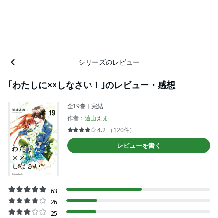
シリーズのレビュー
｢わたしに××しなさい！｣のレビュー・感想
全19巻｜完結
作者：
遠山えま
4.2
（120件）
レビューを書く
63
26
25