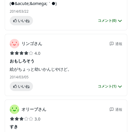
(●&acute;&omega;｀●)
2014/03/22
いいね
コメント(
0
)
リンゴさん
通報
4.0
おもしろそう
絵がちょっと幼いかんじやけど。
2014/03/05
いいね
コメント(
1
)
オリーブさん
通報
3.0
すき