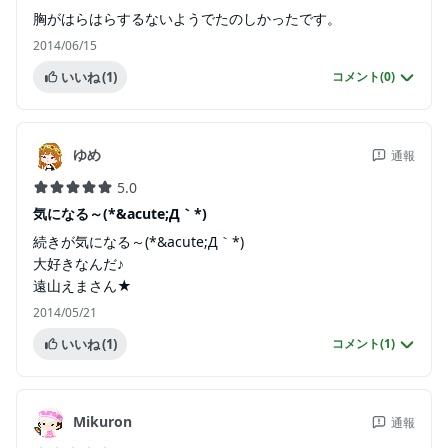
胸がはらはらするないようでたのしかったです。
2014/06/15
いいね
(1)
コメント(
0
)
ゆめ
通報
5.0
気になる～(*&acute;Д｀*)
続きが気になる～(*&acute;Д｀*)
大好きなんだ♪
遠山えまさん★
2014/05/21
いいね
(1)
コメント(
1
)
Mikuron
通報