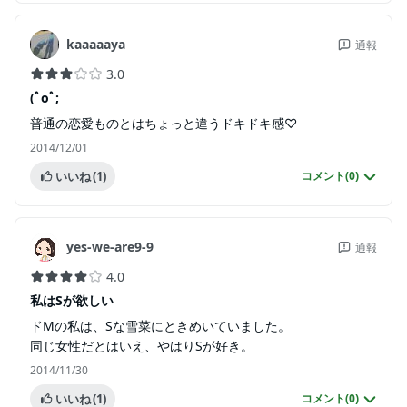
kaaaaaya
通報
3.0
(ﾟoﾟ;
普通の恋愛ものとはちょっと違うドキドキ感♡
2014/12/01
いいね
(1)
コメント(
0
)
yes-we-are9-9
通報
4.0
私はSが欲しい
ドMの私は、Sな雪菜にときめいていました。
同じ女性だとはいえ、やはりSが好き。
2014/11/30
いいね
(1)
コメント(
0
)