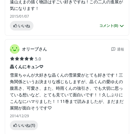
遠山えまの描く物語はすごい好きですね！この二人の進展が
気になります！
2015/01/07
いいね
コメント(
0
)
オリーブさん
通報
5.0
晶くんにキュン♡
雪菜ちゃんが大好きな晶くんの雪菜愛がとても好きです！三
角関係というお決まりな感じもしますが、晶くんの愛ゆえの
腹黒さ、可愛さ、また、時雨くんの強引さ、でも大切に思っ
ている想いなど、とても見ていて面白いです！！久しぶりに
こんなにハマりました！！11巻まで読みましたが、まだまだ
展開が面白そうです♡
2014/12/29
いいね
(1)