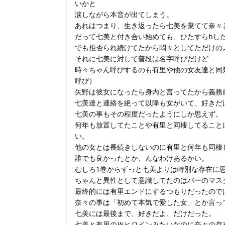
いかと
涙しながら本音が出てしまう。
あれはつまり、生き返ったら七美を棄てて奈々
だって七美と付き合い始めても、ひたすらhし
でも拒否られ続けてたから悶々としてただけの
それに七美に対して普段は名字呼びだけど
時々ちゃん呼びするのも有里や他の女友達と同
呼び）
矢野は彼女になったら身内と言ってたから義務
七美達と連絡を絶って以降も女がいて、好きだ
七美の事もその程度だったようにしか思えず。
何年も放置してたことや有里と同棲してること
い。
他の女とは長続きしないのに有里と何年も同棲
誰でも良かったとか、んなわけあるかい。
むしろ1巻からずっと七美よりは特別な存在に
ちゃんと異性として意識してたのはバーのマス
最終的には有里エンドにするつもりだったので
奈々の事は「初めて本気で愛した女」とか言っ
七美には最後まで、好きだよ、だけだった。
七美と有里のＷヒロインみたいなのに奈々の存