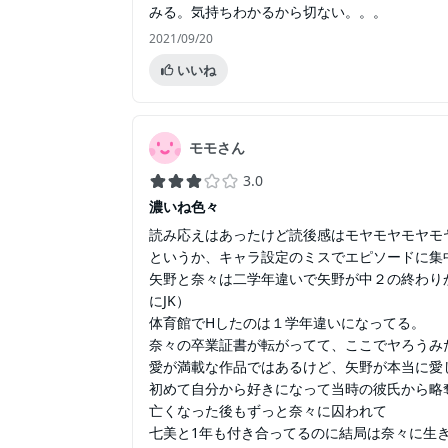
みる。気持ちわかるから切ない。。。
2021/09/20
いいね
モモさん
3.0
濃いね色々
読み応えはあったけど読後感はモヤモヤモヤモ
というか、キャラ設定のミスでエピソードに集
矢野と奈々は二学年違いで矢野が中２の終わり
にJK）
体育館でHしたのは１学年違いになってる。
奈々の卒業証書が転がってて、ここでヤろうみ
愛が満載な作品ではあるけど、矢野が本当に愛
初めて自分から好きになって当時の彼氏から略
亡くなった後もずっと奈々に囚われて
七美と1年も付き合ってるのに結局は奈々に生