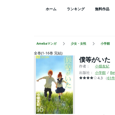
ホーム
ランキング
無料作品
Amebaマンガ
少女・女性
小学館
全巻(1-16巻 完結)
僕等がいた
作者：
小畑友紀
出版社：
小学館
Be
4.3
（
61
件