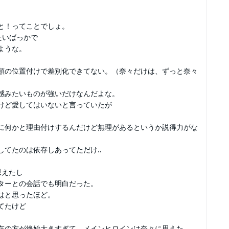
と！ってことでしょ。
たいばっかで
ような。
類の位置付けで差別化できてない。（奈々だけは、ずっと奈々
感みたいものが強いだけなんだよな。
けど愛してはいないと言っていたが
に何かと理由付けするんだけど無理があるというか説得力がな
してたのは依存しあってただけ‥
思えたし
ターとの会話でも明白だった。
はと思ったほど。
てたけど
在の方が終始大きすぎて、メインヒロインは奈々に思えた。