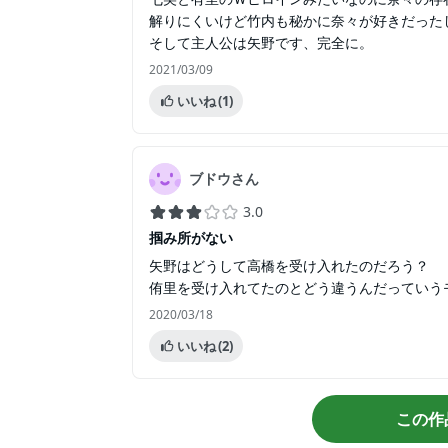
解りにくいけど竹内も秘かに奈々が好きだった
そして主人公は矢野です、完全に。
2021/03/09
いいね
(1)
ブドウさん
3.0
掴み所がない
矢野はどうして高橋を受け入れたのだろう？
侑里を受け入れてたのとどう違うんだっていう
2020/03/18
いいね
(2)
この作