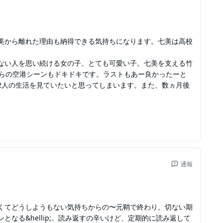
美から離れた理由も納得できる気持ちになります。七美は高校
ない人を思い続ける女の子、とても可愛い子。七美を支える竹
からの空港シーンもドキドキです。ラストもあー良かったーと
2人の生活を見ていたいと思ってしまいます。また、数ヵ月後
通報
くてどうしようもない気持ちからの〜元鞘で終わり。切ない期
なる&hellip;。読み返すの辛いけど、定期的に読み返して