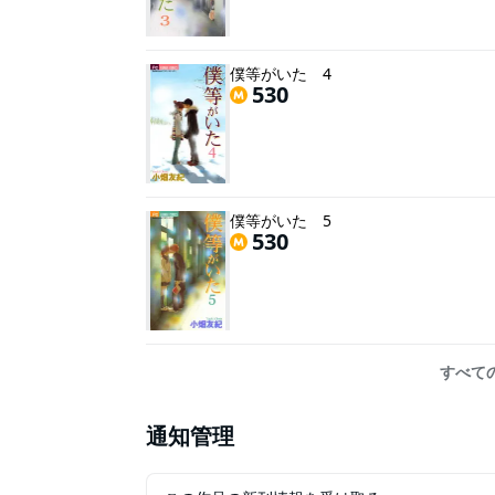
僕等がいた 4
530
僕等がいた 5
530
すべて
通知管理