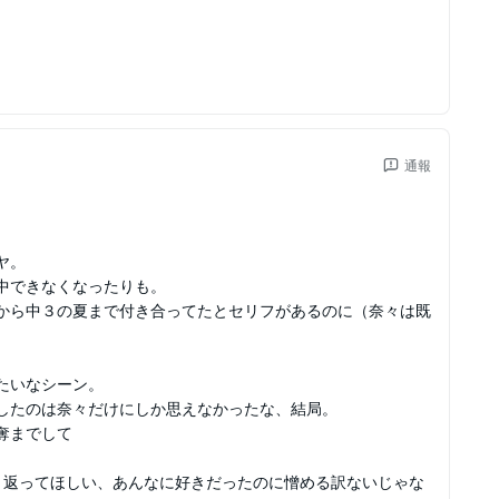
通報
ヤ。
中できなくなったりも。
から中３の夏まで付き合ってたとセリフがあるのに（奈々は既
たいなシーン。
したのは奈々だけにしか思えなかったな、結局。
奪までして
き返ってほしい、あんなに好きだったのに憎める訳ないじゃな