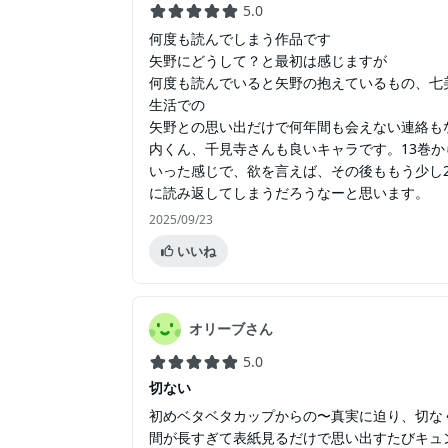
5.0
何度も読んでしまう作品です
矢野にどうして？と最初は感じますが
何度も読んでいると矢野の抱えているもの、七
生活での
矢野との思い出だけで何年間も会えない連絡も
内くん、千見寺さんも良いキャラです。13巻
いった感じで、欲を言えば、その後ももう少し
に読み返してしまうだろうなーと思います。
2025/09/23
いいね
オリーブさん
5.0
切ない
初めベタベタカップからの〜真実に迫り、切な
間が長すぎて表紙見るだけで思い出すたびキュンと