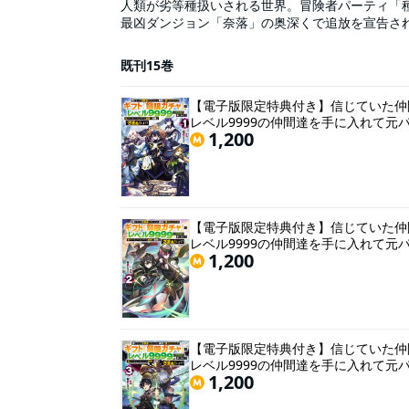
人類が劣等種扱いされる世界。冒険者パーティ「
最凶ダンジョン「奈落」の奥深くで追放を宣告さ
ているスキル《無限ガチャ》を破れかぶれで使っ
圧倒的強さを誇る仲間たちだった――！それから
既刊15巻
う美少女たち（なお、全員がレベル９９９９）に
する！！「小説家になろう」四半期第一位の最強“
【電子版限定特典付き】信じていた仲
レベル9999の仲間達を手に入れて元
1,200
【電子版限定特典付き】信じていた仲
レベル9999の仲間達を手に入れて元
1,200
【電子版限定特典付き】信じていた仲
レベル9999の仲間達を手に入れて元
1,200