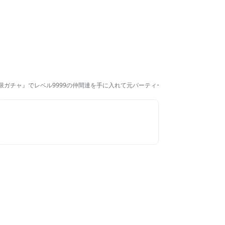
限ガチャ』でレベル9999の仲間達を手に入れて元パーティーメンバーと世界に復讐