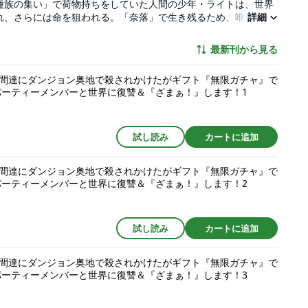
種族の集い」で荷物持ちをしていた人間の少年・ライトは、世界
れ、さらには命を狙われる。「奈落」で生き残るため、唯一もっ
詳細
たライト。それに応えて召喚されたのは、「レベル９９９９」の
３年。自らもレベル９９９９となったライトは、自分に忠誠を誓
最新刊から見る
好意を寄せられながら、その圧倒的な力で地上への快進撃を開始
ガチャ”ファンタジー！
間達にダンジョン奥地で殺されかけたがギフト『無限ガチャ』で
パーティーメンバーと世界に復讐＆『ざまぁ！』します！1
試し読み
カートに追加
間達にダンジョン奥地で殺されかけたがギフト『無限ガチャ』で
パーティーメンバーと世界に復讐＆『ざまぁ！』します！2
試し読み
カートに追加
間達にダンジョン奥地で殺されかけたがギフト『無限ガチャ』で
パーティーメンバーと世界に復讐＆『ざまぁ！』します！3