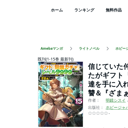
ホーム
ランキング
無料作品
Amebaマンガ
ライトノベル
ホビー
既刊(1-15巻 最新刊)
信じていた
たがギフト『
達を手に入
讐＆『ざま
作者：
明鏡シスイ
出版社：
ホビージャ
-