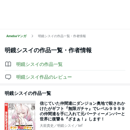
Amebaマンガ
明鏡シスイの作品一覧・作者情報
明鏡シスイ
の作品一覧・作者情報
明鏡シスイ
の作品一覧
明鏡シスイ
作品のレビュー
明鏡シスイ
の作品一覧
信じていた仲間達にダンジョン奥地で殺されか
けたがギフト『無限ガチャ』でレベル９９９９
の仲間達を手に入れて元パーティーメンバーと
世界に復讐＆『ざまぁ！』します！
大前貴史／明鏡シスイ／tef