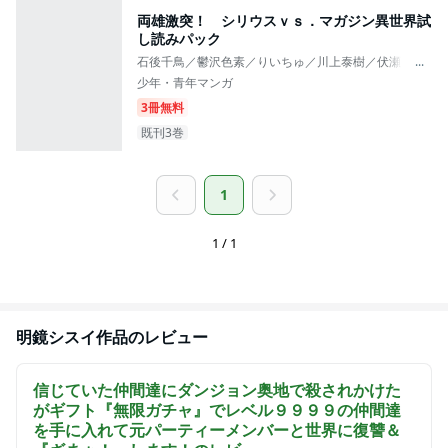
両雄激突！ シリウスｖｓ．マガジン異世界試
し読みパック
石後千鳥／鬱沢色素／りいちゅ／川上泰樹／伏瀬／みっつ
...
少年・青年マンガ
3冊無料
既刊3巻
1
1 / 1
明鏡シスイ
作品のレビュー
信じていた仲間達にダンジョン奥地で殺されかけた
がギフト『無限ガチャ』でレベル９９９９の仲間達
を手に入れて元パーティーメンバーと世界に復讐＆