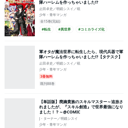
隊ハーレムを作っちゃいました!?
止田卓史／明鏡シスイ／硯
少年・青年マンガ
全15巻(完結)
#転生
#異世界
#コミカライズ化
軍オタが魔法世界に転生したら、現代兵器で軍
隊ハーレムを作っちゃいました!?【タテスク】
止田卓史／明鏡シスイ／硯
少年・青年マンガ
3冊無料
既刊88巻
【単話版】廃嫡貴族のスキルマスター～追放さ
れましたが、『スキル創造』で世界最強になり
ました！？～@COMIC
J・ターナー／明鏡シスイ
少年・青年マンガ