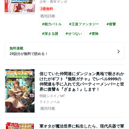
少年・青年マンガ
2冊無料
既刊23巻
#能力バトル
#王道ファンタジー
#復讐
#深まる謎
#せつない
#冒険
#コミカライズ化
無料連載
29
話分が無料で読める！
信じていた仲間達にダンジョン奥地で殺されか
けたがギフト『無限ガチャ』でレベル9999の
仲間達を手に入れて元パーティーメンバーと世
界に復讐＆『ざまぁ！』します！
明鏡シスイ／tef
ライトノベル
既刊15巻
軍オタが魔法世界に転生したら、現代兵器で軍