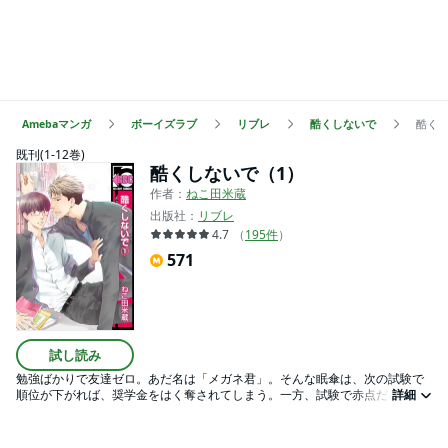
Amebaマンガ
ボーイズラブ
リブレ
酷くしないで
酷くし
既刊(1-12巻)
酷くしないで（1）
作者：
ねこ田米蔵
出版社：
リブレ
4.7
（
195
件
）
571
試し読み
勉強ばかりで友達ゼロ。あだ名は「メガネ君」。そんな眠傘は、次の試験で
順位が下がれば、奨学金をはく奪されてしまう。一方、試験で赤点だと留年
詳細
決定の真矢。正反対の2人が不思議な共通点で急激に接近！ 強引にHしたが
る真矢の誘いに混乱しつつも、無料の家庭教師というエサに釣られて、つい
つい真矢の部屋に通ってしまう眠傘なのだが…？ ※本書は、2016年10月12日