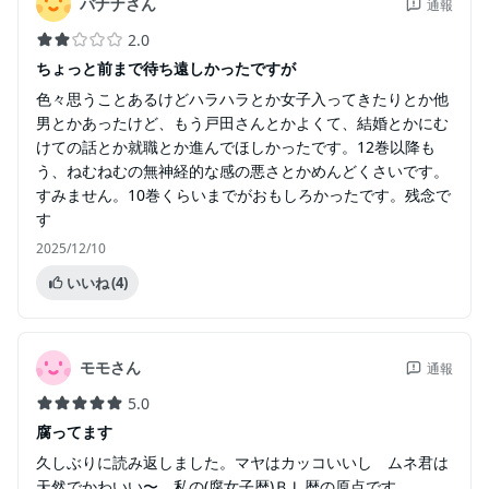
バナナさん
通報
2.0
ちょっと前まで待ち遠しかったですが
色々思うことあるけどハラハラとか女子入ってきたりとか他
男とかあったけど、もう戸田さんとかよくて、結婚とかにむ
けての話とか就職とか進んでほしかったです。12巻以降も
う、ねむねむの無神経的な感の悪さとかめんどくさいです。
すみません。10巻くらいまでがおもしろかったです。残念で
す
2025/12/10
いいね
(4)
モモさん
通報
5.0
腐ってます
久しぶりに読み返しました。マヤはカッコいいし ムネ君は
天然でかわいい〜。私の(腐女子暦)ＢＬ暦の原点です。