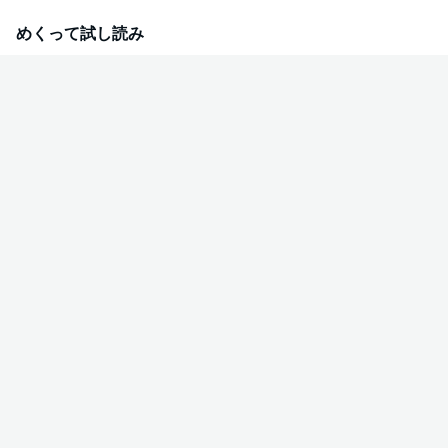
まで販売しておりました「酷くしないで」の表紙を変更したものです。収録
内容は同じです。
めくって試し読み