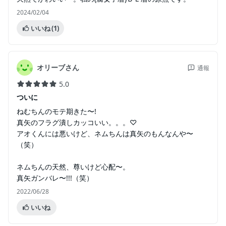
2024/02/04
いいね
(1)
オリーブさん
通報
5.0
ついに
ねむちんのモテ期きた〜!
真矢のフラグ潰しカッコいい。。。♡
アオくんには悪いけど、ネムちんは真矢のもんなんや〜
（笑）
ネムちんの天然、尊いけど心配〜。
真矢ガンバレ〜!!!（笑）
2022/06/28
いいね