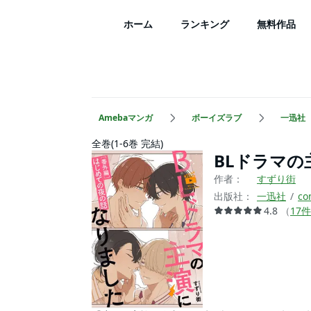
ホーム
ランキング
無料作品
Amebaマンガ
ボーイズラブ
一迅社
全巻(1-6巻 完結)
BLドラマ
作者：
すずり街
出版社：
一迅社
co
4.8
（
17
件