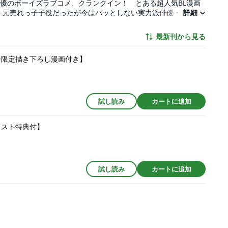
優のボーイズラブコメ、クランクイン！ とある超人気BL漫画
、元売れっ子子役だったが今はパッとしない実力派俳優・青柳萌
詳細
一郎(あかふじ ゆういちろう)。青柳はそっけない態度の赤藤が苦
ていた……。主演二人は無事BLドラマを成功させられるのか!?
最新刊から見る
電子限定描き下ろし漫画付き】
試し読み
カートに追加
ラスト特典付】
試し読み
カートに追加