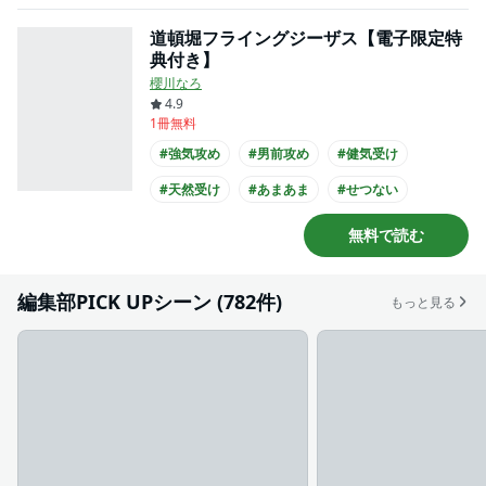
道頓堀フライングジーザス【電子限定特
典付き】
櫻川なろ
4.9
1冊無料
#強気攻め
#男前攻め
#健気受け
#天然受け
#あまあま
#せつない
#年上・年下
#年下攻め
#ノンケ攻め
無料で読む
#不良攻め
編集部PICK UPシーン (782件)
もっと見る