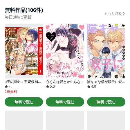
無料作品(106件)
もっと見る
毎日0時に更新
α王の運命～王妃候補の護衛のはずが王の番になりました～
心くんは愛とかいらない［ばら売り］
陰キャな僕が双子に愛される理由［ばら売り］
-
5.0
4.0
2冊無料
無料で読む
無料で読む
無料で読む