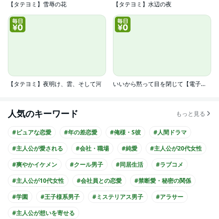
【タテヨミ】雪辱の花
【タテヨミ】水辺の夜
【タテヨミ】夜明け、雲、そして河
いいから黙って目を閉じて【電子限定かきおろし漫画付】
人気のキーワード
もっと見る
#ピュアな恋愛
#年の差恋愛
#俺様・S彼
#人間ドラマ
#主人公が愛される
#会社・職場
#純愛
#主人公が20代女性
#爽やかイケメン
#クール男子
#同居生活
#ラブコメ
#主人公が10代女性
#会社員との恋愛
#禁断愛・秘密の関係
#学園
#王子様系男子
#ミステリアス男子
#アラサー
#主人公が想いを寄せる