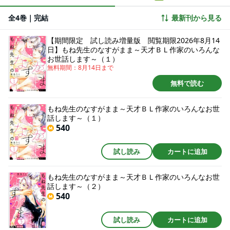
どうしよう、このままじゃ、もね先生のなすがまま……！？ いじわるドＳ
な漫画家に甘～くなされるがまま！？ 秘密のお世話ラブ！【分冊版１～４
全4巻｜完結
最新刊から見る
話収録】
【期間限定 試し読み増量版 閲覧期限2026年8月14
日】もね先生のなすがまま～天才ＢＬ作家のいろんな
お世話します～（１）
無料期間：
8月14日
まで
無料で読む
もね先生のなすがまま～天才ＢＬ作家のいろんなお世
話します～（１）
540
試し読み
カートに追加
もね先生のなすがまま～天才ＢＬ作家のいろんなお世
話します～（２）
540
試し読み
カートに追加