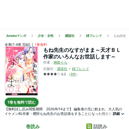
Amebaマンガ
少女・女性
講談社
姉フレンド
もね先生
全巻(1-4巻 完結)
1冊無料
もね先生のなすがまま～天才ＢＬ
作家のいろんなお世話します～
作者：
桐島りら
出版社：
講談社
姉フレンド
4.0
（
9
件
）
1巻を無料で読む
【無料試し読み閲覧期間 2026/8/14まで】 編集者の兄に頼まれ、大人気の
イケメンBL作家・櫻田もね先生のお世話係をすることになった現在無職の松
詳細
北からん。 気難しい天才だというもね先生は、常識はないけど仕事への情熱
も半端ない。 でも…あんなことやこんなことまで業務の一環だなんて聞いて
巻読み
話読み
ないよ～～！ あちこち触られてるうちに、先生の熱が流れ込んできて……