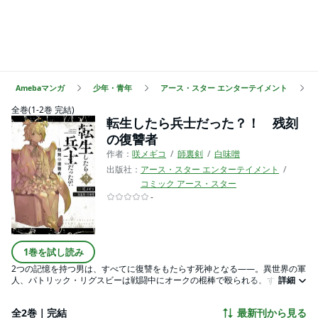
Amebaマンガ
少年・青年
アース・スター エンターテイメント
全巻(1-2巻 完結)
転生したら兵士だった？！ 残刻
の復讐者
作者：
咲メギコ
師裏剣
白味噌
出版社：
アース・スター エンターテイメント
コミック アース・スター
-
1巻を試し読み
2つの記憶を持つ男は、すべてに復讐をもたらす死神となる――。異世界の軍
人、パトリック・リグスビーは戦闘中にオークの棍棒で殴られる。すると彼
詳細
は、今まで忘れていた日本人の記憶を取り戻すのだった。 前世と今世の呪わ
れた運命を振り払うべく、彼は持ち前の影の薄さを武器に戦乱の世を生きて
全2巻｜完結
最新刊から見る
いく。 日本人と異世界人、2つの記憶をもつ男の血にまみれた復讐劇が今始