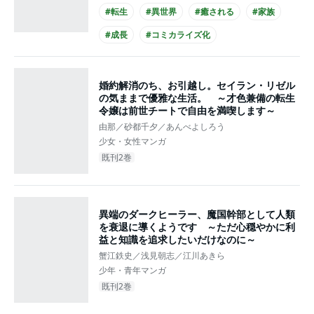
#転生
#異世界
#癒される
#家族
#成長
#コミカライズ化
婚約解消のち、お引越し。セイラン・リゼル
の気ままで優雅な生活。 ～才色兼備の転生
令嬢は前世チートで自由を満喫します～
由那／砂都千夕／あんべよしろう
少女・女性マンガ
既刊2巻
異端のダークヒーラー、魔国幹部として人類
を衰退に導くようです ～ただ心穏やかに利
益と知識を追求したいだけなのに～
蟹江鉄史／浅見朝志／江川あきら
少年・青年マンガ
既刊2巻