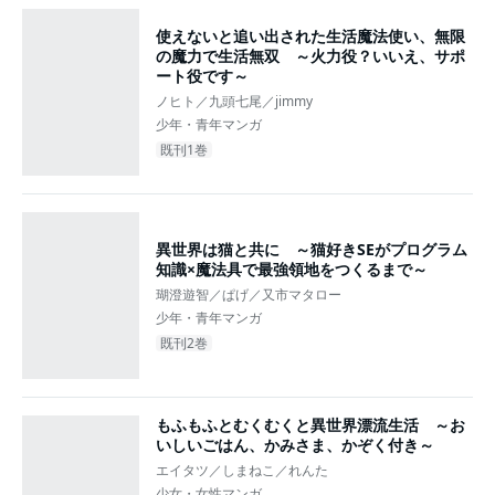
使えないと追い出された生活魔法使い、無限
の魔力で生活無双 ～火力役？いいえ、サポ
ート役です～
ノヒト／九頭七尾／jimmy
少年・青年マンガ
既刊1巻
異世界は猫と共に ～猫好きSEがプログラム
知識×魔法具で最強領地をつくるまで～
瑚澄遊智／ぱげ／又市マタロー
少年・青年マンガ
既刊2巻
もふもふとむくむくと異世界漂流生活 ～お
いしいごはん、かみさま、かぞく付き～
エイタツ／しまねこ／れんた
少女・女性マンガ