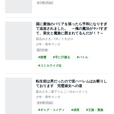
全2巻(完結)
国に最強のバリアを張ったら平和になりすぎ
て追放されました。 ～俺の魔法がヤバすぎ
て、美女と魔族に囲まれてるんだが！？～
国吉みさき／CK／トモゼロ
少年・青年マンガ
既刊5巻
#復讐
#手に汗握る
#バトル
#コミカライズ化
転生前は男だったので逆ハーレムはお断りし
ております 完璧淑女への道
森みさき／森下りんご／みわべさくら
少年・青年マンガ
全6巻(完結)
#ギャグ・コメディ
#成長
#王族・貴族