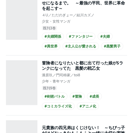
せになるまで。 ～最強の平民、世界に革命
を起こす～
４U／ただのぎょー／結川カズノ
少女・女性マンガ
既刊3巻
#夫婦関係
#ファンタジー
#夫婦
#異世界
#主人公が愛される
#黒髪男子
#コミカライズ化
冒険者になりたいと都に出て行った娘がSラ
ンクになってた 黒髪の戦乙女
漆原玖／門司柿家／toi8
少年・青年マンガ
既刊9巻
#剣術バトル
#冒険
#成長
#コミカライズ化
#アニメ化
元貴族の四兄弟はくじけない！ ～ちびっ子
だけどおっきなもふもふと一緒に大切な家族