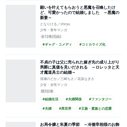
願いを叶えてもらおうと悪魔を召喚したけ
ど、可愛かったので結婚しました ～悪魔の
新妻～
となりける／shiryu
少年・青年マンガ
全12巻(完結)
#ギャグ・コメディ
#コミカライズ化
不貞の子は父に売られた嫁ぎ先の成り上がり
男爵に真価を見いだされる ～ロレッタと天
才魔道具士の結婚～
清瀬のどか／三崎ちさ／花染なぎさ
少女・女性マンガ
既刊2巻
#結婚生活
#夫婦関係
#ファンタジー
#夫婦
#異世界
#王族・貴族との恋愛
#王子様系男子
#主人公が10代女性
お局令嬢と朱夏の季節 ～冷徹宰相様のお飾