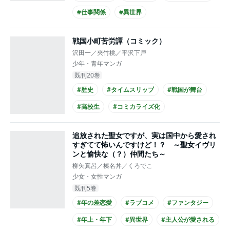
#仕事関係
#異世界
#主人公が想いを寄せる
#爽やかイケメン
戦国小町苦労譚（コミック）
#主人公が10代女性
#コミカライズ化
沢田一／夾竹桃／平沢下戸
少年・青年マンガ
既刊20巻
#歴史
#タイムスリップ
#戦国が舞台
#高校生
#コミカライズ化
追放された聖女ですが、実は国中から愛され
すぎてて怖いんですけど！？ ～聖女イヴリ
ンと愉快な（？）仲間たち～
柳矢真呂／榛名丼／くろでこ
少女・女性マンガ
既刊5巻
#年の差恋愛
#ラブコメ
#ファンタジー
#年上・年下
#異世界
#主人公が愛される