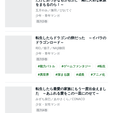
をまもるのら！～
五月やみ／撫羽／ぴおてぐ
少年・青年マンガ
既刊3巻
転生したらドラゴンの卵だった ～イバラの
ドラゴンロード～
RIO／猫子／NAJI柳田
少年・青年マンガ
既刊9巻
#能力バトル
#ゲームファンタジー
#転生
#異世界
#深まる謎
#成長
#アニメ化
転生したら最愛の家族にもう一度出会えまし
た ～あふれる愛をこの一皿にのせて～
みずち泉巳／あやさくら／CONACO
少女・女性マンガ
既刊4巻