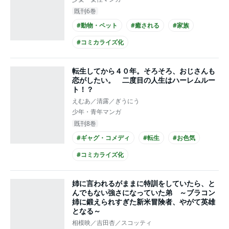
既刊6巻
#動物・ペット
#癒される
#家族
#コミカライズ化
転生してから４０年。そろそろ、おじさんも
恋がしたい。 二度目の人生はハーレムルー
ト！？
えむあ／清露／ぎうにう
少年・青年マンガ
既刊8巻
#ギャグ・コメディ
#転生
#お色気
#コミカライズ化
姉に言われるがままに特訓をしていたら、と
んでもない強さになっていた弟 ～ブラコン
姉に鍛えられすぎた新米冒険者、やがて英雄
となる～
相模映／吉田杏／スコッティ