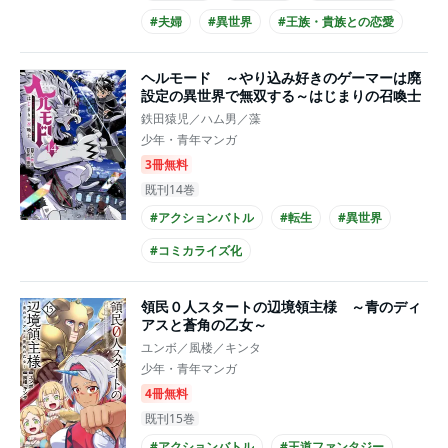
#夫婦
#異世界
#王族・貴族との恋愛
#爽やかイケメン
#主人公が10代女性
ヘルモード ～やり込み好きのゲーマーは廃
#コミカライズ化
設定の異世界で無双する～はじまりの召喚士
鉄田猿児／ハム男／藻
少年・青年マンガ
3冊無料
既刊14巻
#アクションバトル
#転生
#異世界
#コミカライズ化
領民０人スタートの辺境領主様 ～青のディ
アスと蒼角の乙女～
ユンボ／風楼／キンタ
少年・青年マンガ
4冊無料
既刊15巻
#アクションバトル
#王道ファンタジー