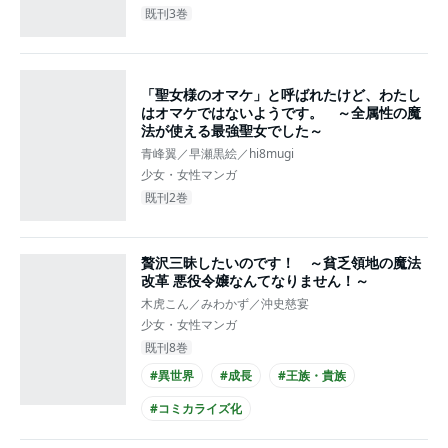
既刊3巻
「聖女様のオマケ」と呼ばれたけど、わたし
はオマケではないようです。 ～全属性の魔
法が使える最強聖女でした～
青峰翼／早瀬黒絵／hi8mugi
少女・女性マンガ
既刊2巻
贅沢三昧したいのです！ ～貧乏領地の魔法
改革 悪役令嬢なんてなりません！～
木虎こん／みわかず／沖史慈宴
少女・女性マンガ
既刊8巻
#異世界
#成長
#王族・貴族
#コミカライズ化