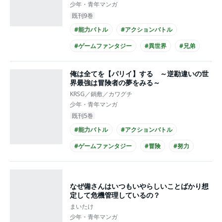
少年・青年マンガ
既刊9巻
#能力バトル
#アクションバトル
#ゲームファンタジー
#異世界
#兄弟
#成長
#コミカライズ化
俺は全てを【パリイ】する ～逆勘違いの世
界最強は冒険者の夢をみる～
KRSG／鍋敷／カワグチ
少年・青年マンガ
既刊5巻
#能力バトル
#アクションバトル
#ゲームファンタジー
#冒険
#努力
#成長
#コミカライズ化
なぜ備さんはいつもいやらしいことばかり想
定して危機管理しているの？
まいたけ
少年・青年マンガ