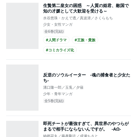
生贄第二皇女の困惑 ～人質の姫君、敵国で
知の才媛として大歓迎を受ける～
水谷悠珠・かえで透／真波潜／さくらもち
少女・女性マンガ
全6巻(完結)
#人間ドラマ
#王族・貴族
#コミカライズ化
反逆のソウルイーター -魂の捕食者と少女た
ち-
溝口隆一郎／玉兎／夕薙
少年・青年マンガ
全5巻(完結)
即死チートが最強すぎて、異世界のやつらが
まるで相手にならないんですが。 -ΑΩ-
納都花丸／藤孝剛志／成瀬ちさと