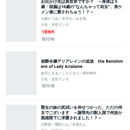
お出かけ先は異世界ですか？ ～身体は５
歳・頭脳は16歳の“なんちゃって幼女”、美ケ
メン達に愛されちゅう！？～
七緒たつみ／天川七／ゆき哉
少女・女性マンガ
1冊無料
既刊3巻
侯爵令嬢アリアレインの追放 the Banishm
ent of Lady Arialaine
如月にまる／しろうるり／RAHWIA
少女・女性マンガ
既刊1巻
聖女の妹の尻拭いを仰せつかった、ただの侍
女でございます ～謝罪先の獣人国で何故か
黒狼陛下に求愛されました！？～
日野原／櫻田りん／氷堂れん