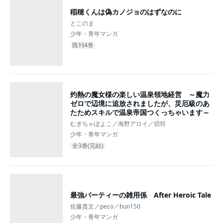
稲穂くんは偽カノジョのはずなのに
とこのま
少年・青年マンガ
既刊4巻
灼熱の魔女様の楽しい温泉領地経営 ～魔力
ゼロで辺境に追放されましたが、災厄級のあ
たためスキルで温泉帝国つくっちゃいます～
むぎちゃぽよこ／海野アロイ／切符
少年・青年マンガ
全3巻(完結)
最強パーティーの雑用係 After Heroic Tale
佐藤貴文／peco／bun150
少年・青年マンガ