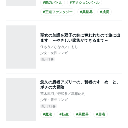
#能力バトル
#アクションバトル
#王道ファンタジー
#異世界
#成長
#コミカライズ化
聖女の加護を双子の妹に奪われたので旅に出
ます ～やさしい家族ができるまで～
住もう／ななみ／にもし
少女・女性マンガ
既刊1巻
悠久の愚者アズリーの、賢者のすゝめ と、
ポチの大冒険
荒木風羽／壱弐参／武藤此史
少年・青年マンガ
既刊13巻
#魔法
#転生
#異世界
#勇者