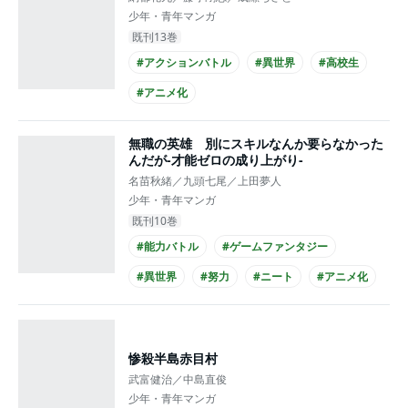
少年・青年マンガ
既刊13巻
#アクションバトル
#異世界
#高校生
#アニメ化
無職の英雄 別にスキルなんか要らなかった
んだが-才能ゼロの成り上がり-
名苗秋緒／九頭七尾／上田夢人
少年・青年マンガ
既刊10巻
#能力バトル
#ゲームファンタジー
#異世界
#努力
#ニート
#アニメ化
惨殺半島赤目村
武富健治／中島直俊
少年・青年マンガ