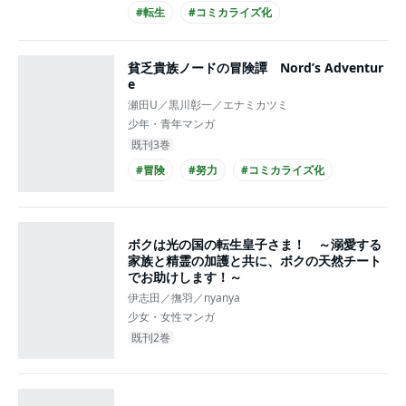
#転生
#コミカライズ化
貧乏貴族ノードの冒険譚 Nord’s Adventur
e
瀬田U／黒川彰一／エナミカツミ
少年・青年マンガ
既刊3巻
#冒険
#努力
#コミカライズ化
ボクは光の国の転生皇子さま！ ～溺愛する
家族と精霊の加護と共に、ボクの天然チート
でお助けします！～
伊志田／撫羽／nyanya
少女・女性マンガ
既刊2巻