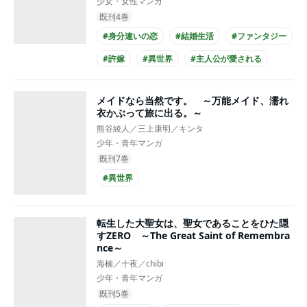
少女・女性マンガ
既刊4巻
#身分違いの恋
#結婚生活
#ファンタジー
#許嫁
#異世界
#主人公が愛される
#王族・貴族との恋愛
#クール男子
メイドなら当然です。 ～万能メイド、濡れ
#黒髪男子
#コミカライズ化
衣かぶって旅に出る。～
熊谷綾人／三上康明／キンタ
少年・青年マンガ
既刊7巻
#異世界
転生した大聖女は、聖女であることをひた隠
すZERO ～The Great Saint of Remembra
nce～
海楠／十夜／chibi
少年・青年マンガ
既刊5巻