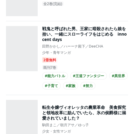
全2巻(完結)
戦鬼と呼ばれた男、王家に暗殺されたら娘を
拾い、一緒にスローライフをはじめる inno
cent days
田野かかし／ハーーナ殿下／DeeCHA
少年・青年マンガ
2冊無料
既刊7巻
#能力バトル
#王道ファンタジー
#異世界
#子育て
#家族
#努力
#コミカライズ化
転生令嬢ヴィオレッタの農業革命 美食探究
と領地改革に励んでいたら、氷の侯爵様に溺
愛されていました？
駒田まこ／朝月アサ／ゆっ子
少女・女性マンガ