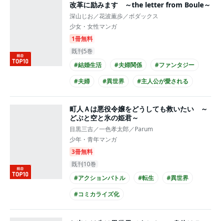
改革に励みます ～the letter from Boule～
深山じお／花波薫歩／ボダックス
少女・女性マンガ
1冊無料
既刊5巻
#結婚生活
#夫婦関係
#ファンタジー
#夫婦
#異世界
#主人公が愛される
#王族・貴族との恋愛
#王子様系男子
町人Ａは悪役令嬢をどうしても救いたい ～
#犬系男子
#コミカライズ化
どぶと空と氷の姫君～
目黒三吉／一色孝太郎／Parum
少年・青年マンガ
3冊無料
既刊10巻
#アクションバトル
#転生
#異世界
#コミカライズ化