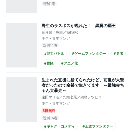
既刊1巻
野生のラスボスが現れた！ 黒翼の覇王
葉月翼／炎頭／YahaKo
少年・青年マンガ
既刊11巻
#能力バトル
#ゲームファンタジー
#勇者
#冒険
#アニメ化
生まれた直後に捨てられたけど、前世が大賢
者だったので余裕で生きてます ～最強赤ち
ゃん大暴走～
遠田マリモ／九頭七尾／鍋島テツヒロ
少年・青年マンガ
3冊無料
既刊16巻
#ギャグ・コメディ
#王道ファンタジー