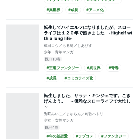
#異世界
#成長
#アニメ化
転生してハイエルフになりましたが、スロー
ライフは１２０年で飽きました -Highelf wi
th a long life-
成田コウ／らる鳥／しあびす
少年・青年マンガ
既刊10巻
#王道ファンタジー
#異世界
#青春
#成長
#コミカライズ化
転生しました、サラナ・キンジェです。ごき
げんよう。 ～優雅なスローライフで大忙し
～
兎咲みいこ／まゆらん／匈歌ハトリ
少女・女性マンガ
既刊4巻
#年の差恋愛
#ラブコメ
#ファンタジー