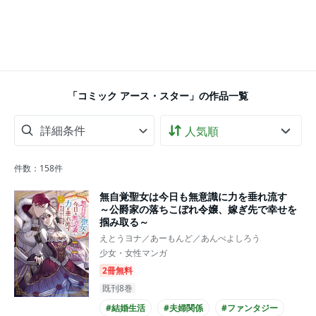
「コミック アース・スター」の作品一覧
詳細条件
件数：
158
件
無自覚聖女は今日も無意識に力を垂れ流す
～公爵家の落ちこぼれ令嬢、嫁ぎ先で幸せを
掴み取る～
えとうヨナ／あーもんど／あんべよしろう
少女・女性マンガ
2冊無料
既刊8巻
#結婚生活
#夫婦関係
#ファンタジー