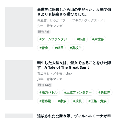
#王族・貴族との恋愛
#王子様系男子
異世界に転移したら山の中だった。反動で強
#主人公が20代女性
#コミカライズ化
さよりも快適さを選びました。
蔦屋空／じゃがバター（ツギクルブックス）／岩崎美奈
少年・青年マンガ
既刊8巻
#ゲームファンタジー
#転生
#異世界
#青春
#成長
#高校生
#コミカライズ化
転生した大聖女は、聖女であることをひた隠
す A Tale of The Great Saint
青辺マヒト／十夜／chibi
少年・青年マンガ
既刊14巻
#能力バトル
#王道ファンタジー
#異世界
#思春期
#家族
#成長
#王族・貴族
#コミカライズ化
追放された公爵令嬢、ヴィルヘルミーナが幸