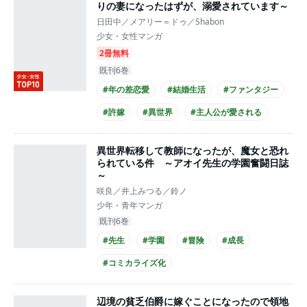
#コミカライズ化
りの妻になったはずが、溺愛されています～
日田中／メアリー＝ドゥ／Shabon
少女・女性マンガ
2冊無料
既刊6巻
#年の差恋愛
#結婚生活
#ファンタジー
#許嫁
#異世界
#主人公が愛される
#王族・貴族との恋愛
#クール男子
異世界転移して教師になったが、魔女と恐れ
#主人公が20代女性
#コミカライズ化
られている件 ～アオイ先生の学園奮闘日誌
～
咲良／井上みつる／鈴ノ
少年・青年マンガ
既刊6巻
#先生
#学園
#冒険
#成長
#コミカライズ化
辺境の貧乏伯爵に嫁ぐことになったので領地