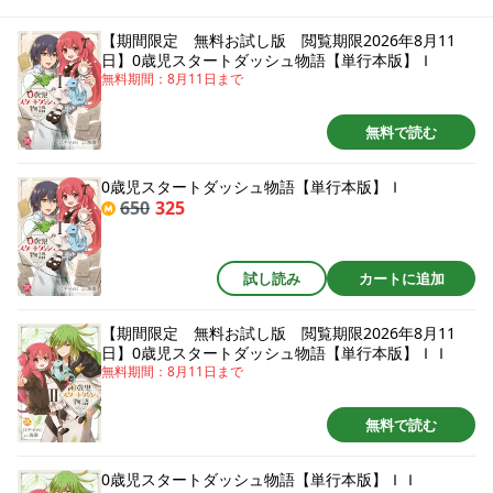
にして高度な魔法を行使し高位精霊を従わせたり、侯爵領の経営においても
敏腕をふるったりして大活躍！この世界がRPGでも牧場ゲームでもチートで
【期間限定 無料お試し版 閲覧期限2026年8月11
無双する！の勢いのリリアは当然王家の目にも留まり、誕生日に王宮に招か
日】0歳児スタートダッシュ物語【単行本版】Ｉ
れることに。まさかこの世界は乙女ゲームでこれは王子たちとの政略結婚フ
無料期間：
8月11日
まで
ラグだったの!?悪役令嬢だけは絶対にイヤ～～～!!!! 原作者書下ろしショート
ストーリー６P収録。
無料で読む
0歳児スタートダッシュ物語【単行本版】Ｉ
650
325
試し読み
カートに追加
【期間限定 無料お試し版 閲覧期限2026年8月11
日】0歳児スタートダッシュ物語【単行本版】ＩＩ
無料期間：
8月11日
まで
無料で読む
0歳児スタートダッシュ物語【単行本版】ＩＩ