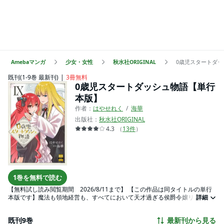
Amebaマンガ
少女・女性
秋水社ORIGINAL
0歳児スタートダ
既刊(1-9巻 最新刊)
3冊無料
0歳児スタートダッシュ物語【単行
本版】
作者：
はやせれく
海華
出版社：
秋水社ORIGINAL
4.3
（
13
件
）
1巻を無料で読む
【無料試し読み閲覧期間 2026/8/11まで】 【この作品は同タイトルの単行
本版です】魔法も領地経営も、すべてにおいて天才過ぎる侯爵令嬢リリアの
詳細
チートニューゲーム物語。生まれた時から前世の記憶を持ち、転生した異世
界に魔法があると知り前世のゲーマー魂が滾るリリア。まだハイハイしかで
既刊9巻
最新刊から見る
きない０歳児なのに、精力的にレベリングを行いはじめる。その結果、５歳