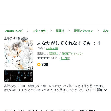
Amebaマンガ
少女・女性
双葉社
漫画アクション
あな
全巻(1-15巻 完結)
あなたがしてくれなくても ： 1
作者：
ハルノ晴
出版社：
双葉社
漫画アクション
4.2
（
157
件
）
700
吉野みち、32歳。結婚して５年、レスになって2年。夫とは仲が悪いわけで
はないが、ただひとつ、”セックス”だけが足りていなかった。ひょんなことか
詳細
ら、会社の先輩である新名誠（36歳）と飲むことになったみちは、つい酒の
勢いでセックスレスの悩みを打ち明けてしまう。すると新名は驚いた顔をし
て、「うちもレスなんだよね…」と寂しそうに笑った――…。