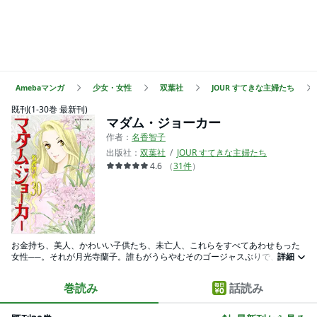
Amebaマンガ
少女・女性
双葉社
JOUR すてきな主婦たち
既刊(1-30巻 最新刊)
マダム・ジョーカー
作者：
名香智子
出版社：
双葉社
JOUR すてきな主婦たち
4.6
（
31
件
）
お金持ち、美人、かわいい子供たち、未亡人、これらをすべてあわせもった
女性──。それが月光寺蘭子。誰もがうらやむそのゴージャスぶりで、他人か
詳細
ら受ける妬み、嫉みは数知れず。しかし、そんな物に負ける蘭子ではない。
何をも恐れぬ性格で今日も楽しく事件解決!
巻読み
話読み