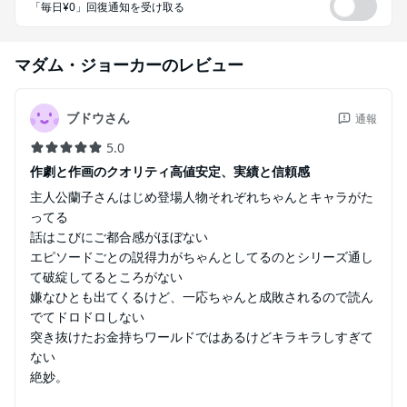
「毎日¥0」回復通知を受け取る
マダム・ジョーカー
のレビュー
ブドウさん
通報
5.0
作劇と作画のクオリティ高値安定、実績と信頼感
主人公蘭子さんはじめ登場人物それぞれちゃんとキャラがた
ってる
話はこびにご都合感がほぼない
エピソードごとの説得力がちゃんとしてるのとシリーズ通し
て破綻してるところがない
嫌なひとも出てくるけど、一応ちゃんと成敗されるので読ん
でてドロドロしない
突き抜けたお金持ちワールドではあるけどキラキラしすぎて
ない
絶妙。