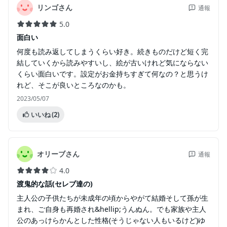
リンゴさん
通報
5.0
面白い
何度も読み返してしまうくらい好き。続きものだけど短く完
結していくから読みやすいし、絵が古いけれど気にならない
くらい面白いです。設定がお金持ちすぎて何なの？と思うけ
れど、そこが良いところなのかも。
2023/05/07
いいね
(2)
オリーブさん
通報
4.0
渡鬼的な話(セレブ達の)
主人公の子供たちが未成年の頃からやがて結婚そして孫が生
まれ、ご自身も再婚され&hellip;うんぬん。でも家族や主人
公のあっけらかんとした性格(そうじゃない人もいるけど)ゆ