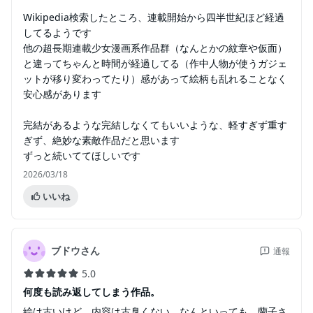
Wikipedia検索したところ、連載開始から四半世紀ほど経過
してるようです
他の超長期連載少女漫画系作品群（なんとかの紋章や仮面）
と違ってちゃんと時間が経過してる（作中人物が使うガジェ
ットが移り変わってたり）感があって絵柄も乱れることなく
安心感があります
完結があるような完結しなくてもいいような、軽すぎず重す
ぎず、絶妙な素敵作品だと思います
ずっと続いててほしいです
2026/03/18
いいね
ブドウさん
通報
5.0
何度も読み返してしまう作品。
絵は古いけど、内容は古臭くない。なんといっても、蘭子さ