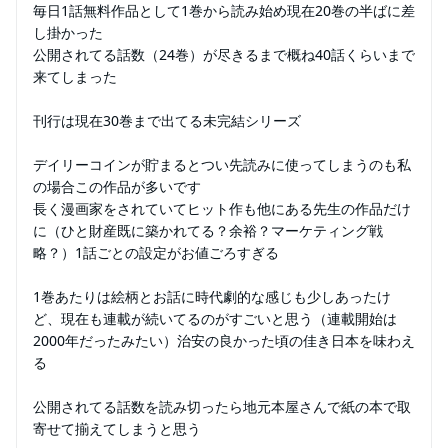
毎日1話無料作品として1巻から読み始め現在20巻の半ばに差
し掛かった
公開されてる話数（24巻）が尽きるまで概ね40話くらいまで
来てしまった
刊行は現在30巻まで出てる未完結シリーズ
デイリーコインが貯まるとつい先読みに使ってしまうのも私
の場合この作品が多いです
長く漫画家をされていてヒット作も他にある先生の作品だけ
に（ひと財産既に築かれてる？余裕？マーケティング戦
略？）1話ごとの設定がお値ごろすぎる
1巻あたりは絵柄とお話に時代劇的な感じも少しあったけ
ど、現在も連載が続いてるのがすごいと思う（連載開始は
2000年だったみたい）治安の良かった頃の佳き日本を味わえ
る
公開されてる話数を読み切ったら地元本屋さんで紙の本で取
寄せて揃えてしまうと思う