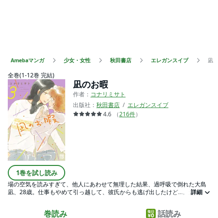
Amebaマンガ
少女・女性
秋田書店
エレガンスイブ
凪
全巻(1-12巻 完結)
凪のお暇
作者：
コナリミサト
出版社：
秋田書店
エレガンスイブ
4.6
（
216
件
）
1巻を試し読み
場の空気を読みすぎて、他人にあわせて無理した結果、過呼吸で倒れた大島
凪、28歳。仕事もやめて引っ越して、彼氏からも逃げ出したけど…。元手100
詳細
万、人生リセットコメディ!!
巻読み
話読み