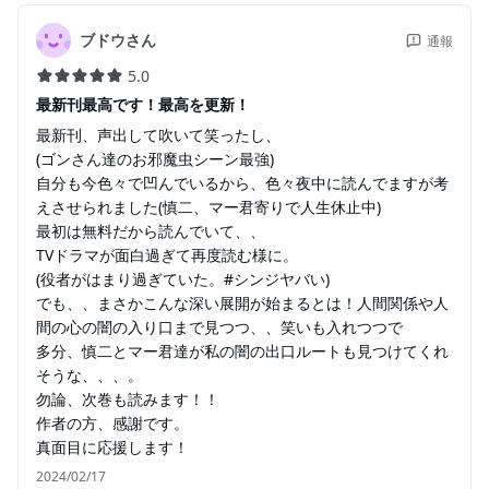
ブドウさん
通報
5.0
最新刊最高です！最高を更新！
最新刊、声出して吹いて笑ったし、
(ゴンさん達のお邪魔虫シーン最強)
自分も今色々で凹んでいるから、色々夜中に読んでますが考
えさせられました(慎二、マー君寄りで人生休止中)
最初は無料だから読んでいて、、
TVドラマが面白過ぎて再度読む様に。
(役者がはまり過ぎていた。#シンジヤバい)
でも、、まさかこんな深い展開が始まるとは！人間関係や人
間の心の闇の入り口まで見つつ、、笑いも入れつつで
多分、慎二とマー君達が私の闇の出口ルートも見つけてくれ
そうな、、、。
勿論、次巻も読みます！！
作者の方、感謝です。
真面目に応援します！
2024/02/17