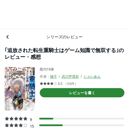
シリーズのレビュー
｢追放された転生重騎士はゲーム知識で無双する｣の
レビュー・感想
既刊18巻
作者：
猫子
武六甲理衣
じゃいあん
3.5
（54件）
レビューを書く
9
15